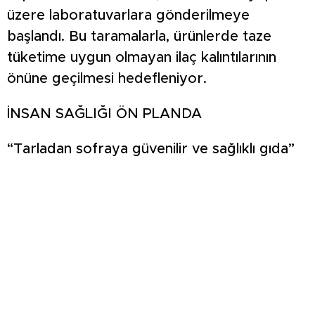
üzere laboratuvarlara gönderilmeye
başlandı. Bu taramalarla, ürünlerde taze
tüketime uygun olmayan ilaç kalıntılarının
önüne geçilmesi hedefleniyor.
İNSAN SAĞLIĞI ÖN PLANDA
“Tarladan sofraya güvenilir ve sağlıklı gıda”
mottosuyla hareket eden Tarım ve Orman
Müdürlüğü yetkilileri, vatandaşların ve
tüketicilerin sağlığını korumak adına kimyasal
mücadele uygulamalarını çok sıkı bir şekilde
takip ettiklerini vurguladı. Yanlış ya da hatalı
ilaçlamanın hem insan sağlığına hem de ülke
ekonomisine büyük zarar verdiğini hatırlatan