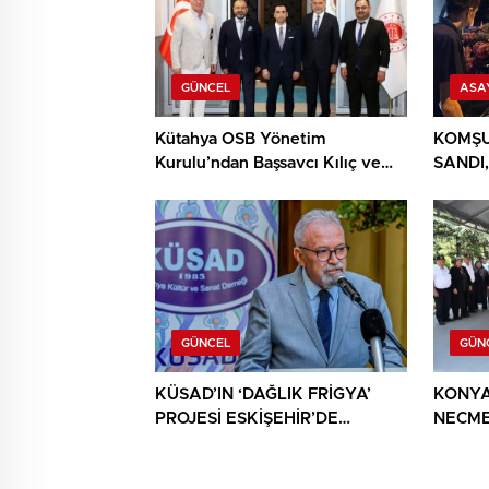
GÜNCEL
ASA
Kütahya OSB Yönetim
KOMŞU
Kurulu’ndan Başsavcı Kılıç ve
SANDI,
MHP İl Başkanı Türker’e ziyaret
YIĞIN
BULU
GÜNCEL
GÜN
KÜSAD’IN ‘DAĞLIK FRİGYA’
KONYA
PROJESİ ESKİŞEHİR’DE
NECME
SANATSEVERLERLE
ŞEHİT 
BULUŞUYOR
AĞIRL