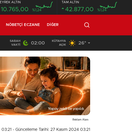
EYREK ALTIN
TAM ALTIN
10.765,00
42.877,00
%1,24
%1,24
NÖBETÇI ECZANE
DIĞER
SABAH
KÜTAHYA
02:00
26°
20:58
/
VAKTI
AÇIK
Reklam Alanı
 03:21
- Güncelleme Tarihi: 27 Kasım 2024 03:21