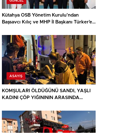
GÜNCEL
Kütahya OSB Yönetim Kurulu’ndan
Başsavcı Kılıç ve MHP İl Başkanı Türker’e
ziyaret
ASAYIŞ
KOMŞULARI ÖLDÜĞÜNÜ SANDI, YAŞLI
KADINI ÇÖP YIĞINININ ARASINDA
BULUNDU