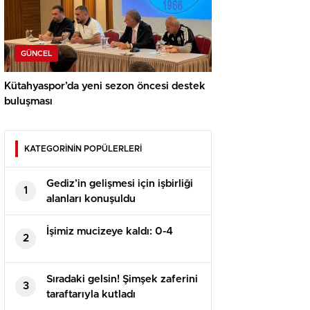
GÜNCEL
Kütahyaspor’da yeni sezon öncesi destek
buluşması
KATEGORİNİN POPÜLERLERİ
Gediz’in gelişmesi için işbirliği
1
alanları konuşuldu
İşimiz mucizeye kaldı: 0-4
2
Sıradaki gelsin! Şimşek zaferini
3
taraftarıyla kutladı