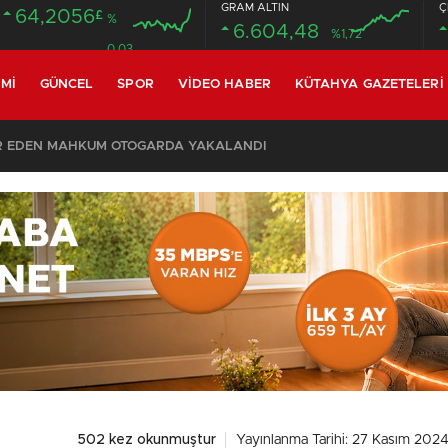
GRAM ALTIN
Ç
64,2056
£
%
6.604,48
%1,72
0.03
MI
GÜNCEL
SPOR
VIDEO HABER
KÜTAHYA GAZETELERI
R EDEN MAHKUM OTOGARDA YAKALANDI
502 kez okunmuştur
Yayınlanma Tarihi: 27 Kasım 2024