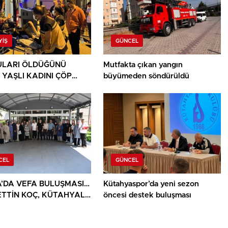
YIŞ
GÜNCEL
LARI ÖLDÜĞÜNÜ
Mutfakta çıkan yangın
 YAŞLI KADINI ÇÖP
büyümeden söndürüldü
ININ ARASINDA
NDU
CEL
GÜNCEL
’DA VEFA BULUŞMASI…
Kütahyaspor’da yeni sezon
TTİN KOÇ, KÜTAHYALI
öncesi destek buluşması
AİLELERİ VE GAZİLERİ
ADI