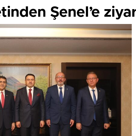
tinden Şenel’e ziya