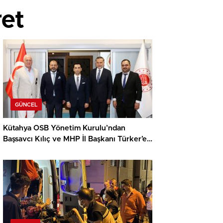
ret
GÜNCEL
Kütahya OSB Yönetim Kurulu’ndan
Başsavcı Kılıç ve MHP İl Başkanı Türker’e
ziyaret