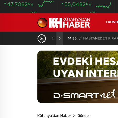
47,7082
55,0482
$
€
%
%
0.17
0.05
EKONO
14:35
/
HASTANEDEN FİRA
Kütahya'dan Haber
Güncel