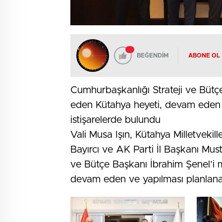
BEĞENDİM
ABONE OL
Cumhurbaşkanlığı Strateji ve Bütç
eden Kütahya heyeti, devam eden 
istişarelerde bulundu
Vali Musa Işın, Kütahya Milletvekil
Bayırcı ve AK Parti İl Başkanı Must
ve Bütçe Başkanı İbrahim Şenel’i m
devam eden ve yapılması planlanan