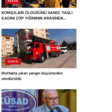
ASAYIŞ
KOMŞULARI ÖLDÜĞÜNÜ SANDI, YAŞLI
KADINI ÇÖP YIĞINININ ARASINDA
BULUNDU
GÜNCEL
Mutfakta çıkan yangın büyümeden
söndürüldü