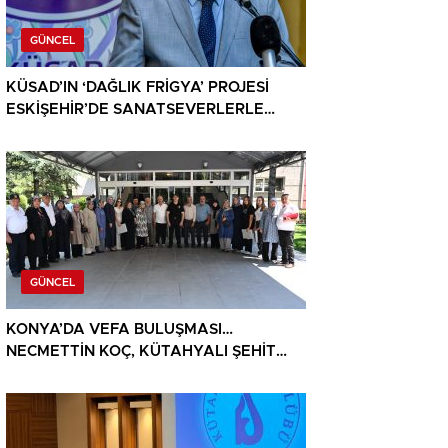
GÜNCEL
KÜSAD’IN ‘DAĞLIK FRİGYA’ PROJESİ
ESKİŞEHİR’DE SANATSEVERLERLE
BULUŞUYOR
GÜNCEL
KONYA’DA VEFA BULUŞMASI…
NECMETTİN KOÇ, KÜTAHYALI ŞEHİT
AİLELERİ VE GAZİLERİ AĞIRLADI