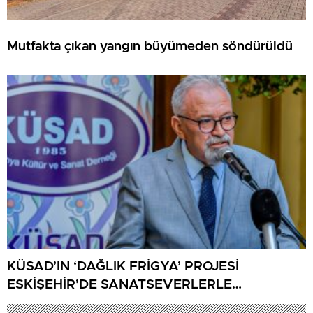
Mutfakta çıkan yangın büyümeden söndürüldü
KÜSAD’IN ‘DAĞLIK FRİGYA’ PROJESİ
ESKİŞEHİR’DE SANATSEVERLERLE
BULUŞUYOR