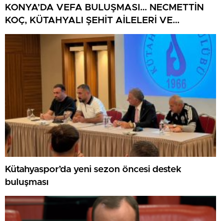
KONYA’DA VEFA BULUŞMASI… NECMETTİN
KOÇ, KÜTAHYALI ŞEHİT AİLELERİ VE
GAZİLERİ AĞIRLADI
Kütahyaspor’da yeni sezon öncesi destek
buluşması