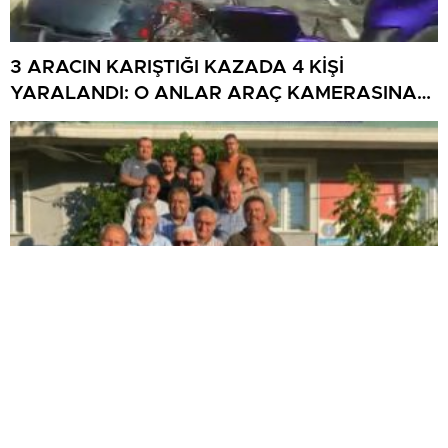
3 ARACIN KARIŞTIĞI KAZADA 4 KİŞİ
YARALANDI: O ANLAR ARAÇ KAMERASINA
YANSIDI
KÜTAHYA ASKF’DEN TFF’YE ÇAĞRI: ‘AMATÖR
FUTBOL SAHİPSİZ DEĞİLDİR’