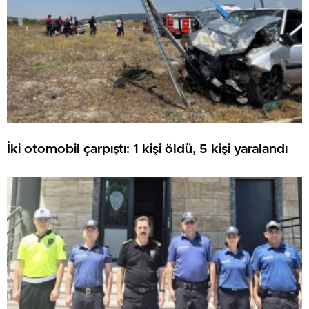
İki otomobil çarpıştı: 1 kişi öldü, 5 kişi yaralandı