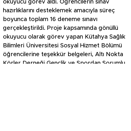
okuyucu görev aldı. Öğrencilerin sınav
hazırlıklarını desteklemek amacıyla süreç
boyunca toplam 16 deneme sınavı
gerçekleştirildi. Proje kapsamında gönüllü
okuyucu olarak görev yapan Kütahya Sağlık
Bilimleri Üniversitesi Sosyal Hizmet Bölümü
öğrencilerine teşekkür belgeleri, Altı Nokta
Körler Derneği Gençlik ve Spordan Sorumlu
Genel Başkan Yardımcısı İsmail Barış
tarafından takdim edildi. İsmail Barış yaptığı
açıklamada, projenin görme engelli
öğrencilerin eğitim hayatları açısından büyük
önem taşıdığını belirtti. Programda konuşan
Kütahya Sağlık Bilimleri Üniversitesi Sosyal
Hizmet Bölüm Başkanı Prof. Dr. Sultan Güçlü,