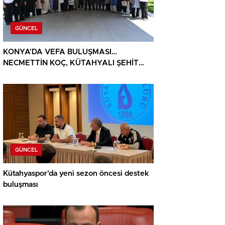
GÜNCEL
KONYA’DA VEFA BULUŞMASI…
NECMETTİN KOÇ, KÜTAHYALI ŞEHİT
AİLELERİ VE GAZİLERİ AĞIRLADI
GÜNCEL
Kütahyaspor’da yeni sezon öncesi destek
buluşması