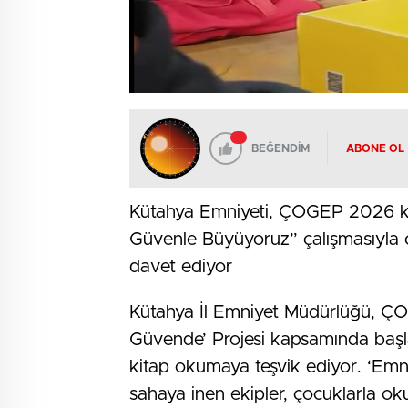
BEĞENDİM
ABONE OL
Kütahya Emniyeti, ÇOGEP 2026 ka
Güvenle Büyüyoruz” çalışmasıyla ço
davet ediyor
Kütahya İl Emniyet Müdürlüğü, ÇO
Güvende’ Projesi kapsamında başlatt
kitap okumaya teşvik ediyor. ‘Em
sahaya inen ekipler, çocuklarla ok