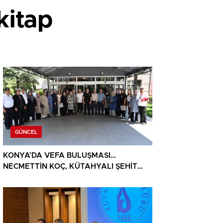
kitap
GÜNCEL
KONYA’DA VEFA BULUŞMASI…
NECMETTİN KOÇ, KÜTAHYALI ŞEHİT
AİLELERİ VE GAZİLERİ AĞIRLADI