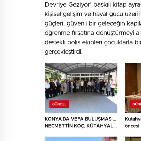
Devriye Geziyor’ baskılı kitap ayra
kişisel gelişim ve hayal gücü üzer
güçleri, güvenli bir geleceğin kapıla
öğrenme fırsatına dönüştürmeyi a
destekli polis ekipleri çocuklarla b
gerçekleştirdi.
GÜNCEL
GÜN
KONYA’DA VEFA BULUŞMASI…
Kütahy
NECMETTİN KOÇ, KÜTAHYALI
öncesi
ŞEHİT AİLELERİ VE GAZİLERİ
AĞIRLADI