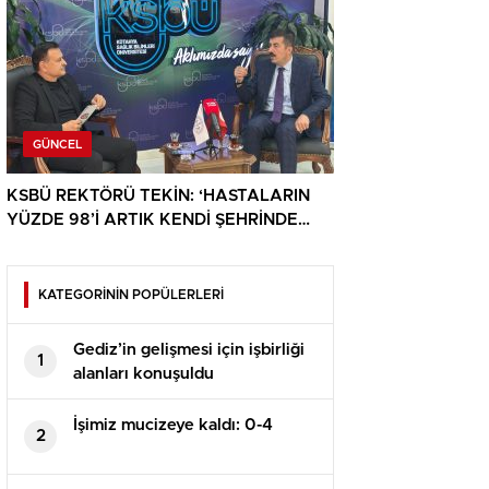
GÜNCEL
KSBÜ REKTÖRÜ TEKİN: ‘HASTALARIN
YÜZDE 98’İ ARTIK KENDİ ŞEHRİNDE
TEDAVİ OLUYOR’
KATEGORİNİN POPÜLERLERİ
Gediz’in gelişmesi için işbirliği
1
alanları konuşuldu
İşimiz mucizeye kaldı: 0-4
2