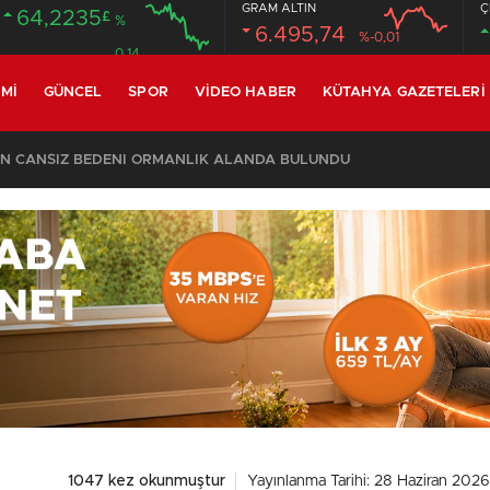
GRAM ALTIN
Ç
64,2235
£
%
6.495,74
%-0,01
0.14
MI
GÜNCEL
SPOR
VIDEO HABER
KÜTAHYA GAZETELERI
CİN CANSIZ BEDENİ ORMANLIK ALANDA BULUNDU
1047 kez okunmuştur
Yayınlanma Tarihi: 28 Haziran 2026