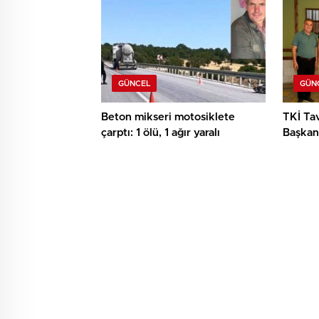
GÜNCEL
GÜN
Beton mikseri motosiklete
TKİ Tav
çarptı: 1 ölü, 1 ağır yaralı
Başkan 