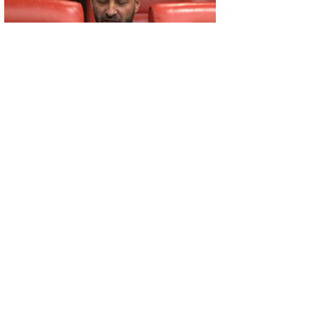
GÜNCEL
BAYIRCI TBMM’DE KONUŞTU: ‘HER
OKULA BİR MESCİT AYRICALIK DEĞİL,
HAKTIR’
GÜNCEL
Beton mikseri motosiklete çarptı: 1 ölü, 1
ağır yaralı