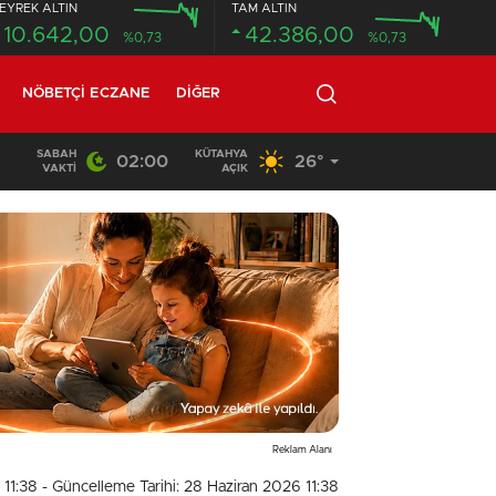
EYREK ALTIN
TAM ALTIN
10.642,00
42.386,00
%0,73
%0,73
NÖBETÇI ECZANE
DIĞER
SABAH
KÜTAHYA
02:00
26°
14:26
/
Çavdarhisar’daki orman yangını söndürüldü
VAKTI
AÇIK
Reklam Alanı
 11:38
- Güncelleme Tarihi: 28 Haziran 2026 11:38