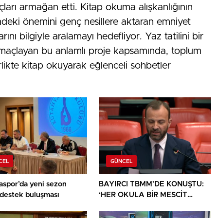
çları armağan etti. Kitap okuma alışkanlığının
indeki önemini genç nesillere aktaran emniyet
rını bilgiyle aralamayı hedefliyor. Yaz tatilini bir
maçlayan bu anlamlı proje kapsamında, toplum
irlikte kitap okuyarak eğlenceli sohbetler
CEL
GÜNCEL
aspor’da yeni sezon
BAYIRCI TBMM’DE KONUŞTU:
 destek buluşması
‘HER OKULA BİR MESCİT
AYRICALIK DEĞİL, HAKTIR’