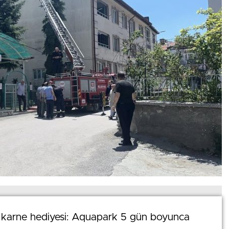
0
News
e karne hediyesi: Aquapark 5 gün boyunca
e karne hediyesi: Aquapark 5 gün boyunca