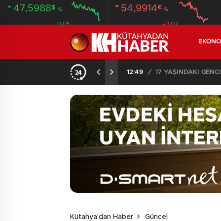
47,5988
54,9914
$
€
%
%
0.05
-0.07
EKONO
SON DAKİKA – AYDEMİR ‘BİRAZ BEKLEYİN’ DEMİŞTİ… BELEDİYE BAŞKANI AK PARTİ’YE GEÇİYOR
12:49
/
17 YAŞINDAKİ GEN
Kütahya'dan Haber
Güncel