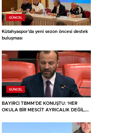
GÜNCEL
Kütahyaspor’da yeni sezon öncesi destek
buluşması
GÜNCEL
BAYIRCI TBMM’DE KONUŞTU: ‘HER
OKULA BİR MESCİT AYRICALIK DEĞİL,
HAKTIR’