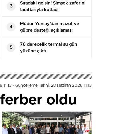
Sıradaki gelsin! Şimşek zaferini
3
taraftarıyla kutladı
Müdür Yeniay’dan mazot ve
4
gübre desteği açıklaması
76 derecelik termal su gün
5
yüzüne çıktı
6 11:13
- Güncelleme Tarihi: 28 Haziran 2026 11:13
eferber oldu