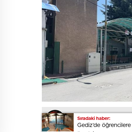
Sıradaki haber:
Sıradaki haber:
BEĞENDİM
ABONE OL
Gediz’de öğrenciler
Gediz’de öğrenciler