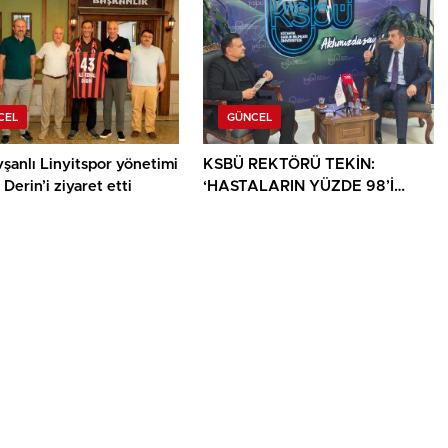
CEL
GÜNCEL
şanlı Linyitspor yönetimi
KSBÜ REKTÖRÜ TEKİN:
Derin’i ziyaret etti
‘HASTALARIN YÜZDE 98’İ
ARTIK KENDİ ŞEHRİNDE
TEDAVİ OLUYOR’