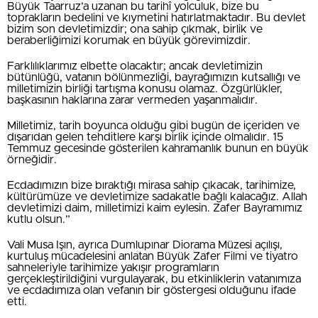
Büyük Taarruz’a uzanan bu tarihî yolculuk, bize bu
toprakların bedelini ve kıymetini hatırlatmaktadır. Bu devlet
bizim son devletimizdir; ona sahip çıkmak, birlik ve
beraberliğimizi korumak en büyük görevimizdir.
Farklılıklarımız elbette olacaktır; ancak devletimizin
bütünlüğü, vatanın bölünmezliği, bayrağımızın kutsallığı ve
milletimizin birliği tartışma konusu olamaz. Özgürlükler,
başkasının haklarına zarar vermeden yaşanmalıdır.
Milletimiz, tarih boyunca olduğu gibi bugün de içeriden ve
dışarıdan gelen tehditlere karşı birlik içinde olmalıdır. 15
Temmuz gecesinde gösterilen kahramanlık bunun en büyük
örneğidir.
Ecdadımızın bize bıraktığı mirasa sahip çıkacak, tarihimize,
kültürümüze ve devletimize sadakatle bağlı kalacağız. Allah
devletimizi daim, milletimizi kaim eylesin. Zafer Bayramımız
kutlu olsun.”
Vali Musa Işın, ayrıca Dumlupınar Diorama Müzesi açılışı,
kurtuluş mücadelesini anlatan Büyük Zafer Filmi ve tiyatro
sahneleriyle tarihimize yakışır programların
gerçekleştirildiğini vurgulayarak, bu etkinliklerin vatanımıza
ve ecdadımıza olan vefanın bir göstergesi olduğunu ifade
etti.