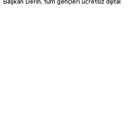
Başkan Derin, tüm gençleri ücretsiz dijital
dershane uygulamasına kayıt yaptırmaya
davet etti.
Kardeşlerin kavgası kanlı bitti: Yengesini
öldürdü, abisini ağır yaraladı