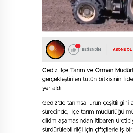
BEĞENDİM
ABONE OL
Gediz İlçe Tarım ve Orman Müdürlüğ
gerçekleştirilen tütün bitkisinin fi
yer aldı
Gediz’de tarımsal ürün çeşitliliğin
sürecinde, ilçe tarım müdürlüğü mü
dikim aşamasından itibaren üreticiy
sürdürülebilirliği için çiftçilerle iş b