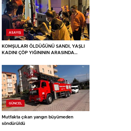
ASAYIŞ
KOMŞULARI ÖLDÜĞÜNÜ SANDI, YAŞLI
KADINI ÇÖP YIĞINININ ARASINDA
BULUNDU
GÜNCEL
Mutfakta çıkan yangın büyümeden
söndürüldü