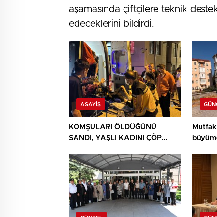
aşamasında çiftçilere teknik des
edeceklerini bildirdi.
ASAYIŞ
GÜN
KOMŞULARI ÖLDÜĞÜNÜ
Mutfak
SANDI, YAŞLI KADINI ÇÖP
büyüme
YIĞINININ ARASINDA
BULUNDU