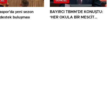
CEL
GÜNCEL
aspor’da yeni sezon
BAYIRCI TBMM’DE KONUŞTU:
 destek buluşması
‘HER OKULA BİR MESCİT
AYRICALIK DEĞİL, HAKTIR’