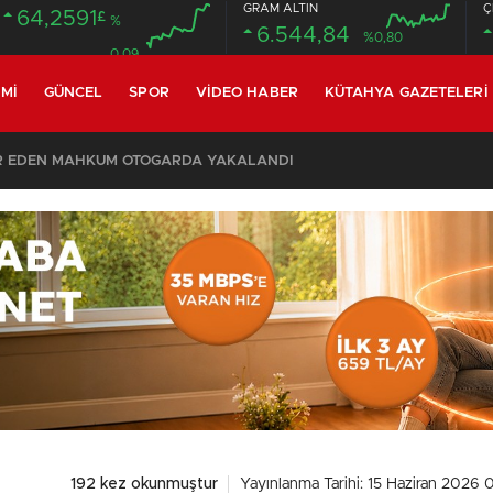
GRAM ALTIN
Ç
64,2591
£
%
6.544,84
%0,80
0.09
MI
GÜNCEL
SPOR
VIDEO HABER
KÜTAHYA GAZETELERI
R EDEN MAHKUM OTOGARDA YAKALANDI
192 kez okunmuştur
Yayınlanma Tarihi: 15 Haziran 2026 