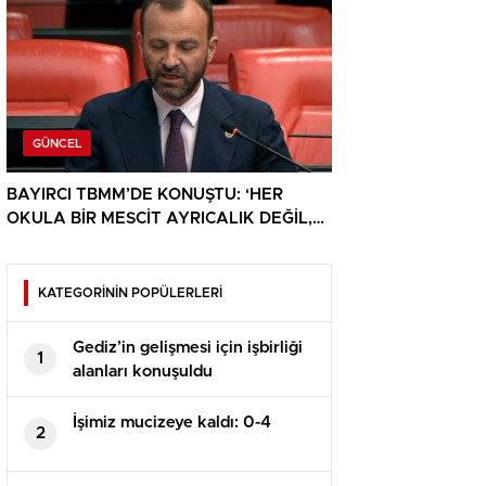
GÜNCEL
BAYIRCI TBMM’DE KONUŞTU: ‘HER
OKULA BİR MESCİT AYRICALIK DEĞİL,
HAKTIR’
KATEGORİNİN POPÜLERLERİ
Gediz’in gelişmesi için işbirliği
1
alanları konuşuldu
İşimiz mucizeye kaldı: 0-4
2