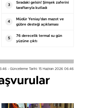
Sıradaki gelsin! Şimşek zaferini
3
taraftarıyla kutladı
Müdür Yeniay’dan mazot ve
4
gübre desteği açıklaması
76 derecelik termal su gün
5
yüzüne çıktı
06:46
- Güncelleme Tarihi: 15 Haziran 2026 06:46
aşvurular