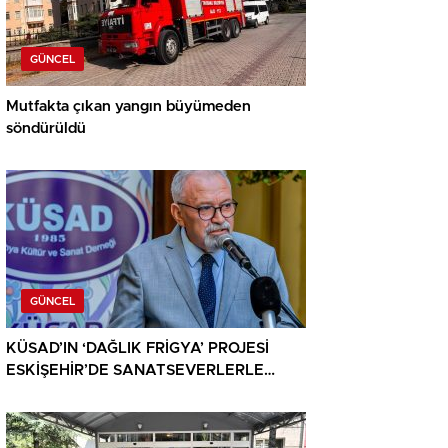
GÜNCEL
Mutfakta çıkan yangın büyümeden
söndürüldü
GÜNCEL
KÜSAD’IN ‘DAĞLIK FRİGYA’ PROJESİ
ESKİŞEHİR’DE SANATSEVERLERLE
BULUŞUYOR