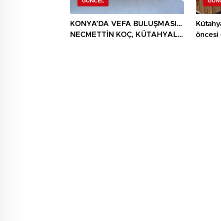
GÜNCEL
GÜN
KONYA’DA VEFA BULUŞMASI…
Kütahy
NECMETTİN KOÇ, KÜTAHYALI
öncesi
ŞEHİT AİLELERİ VE GAZİLERİ
AĞIRLADI