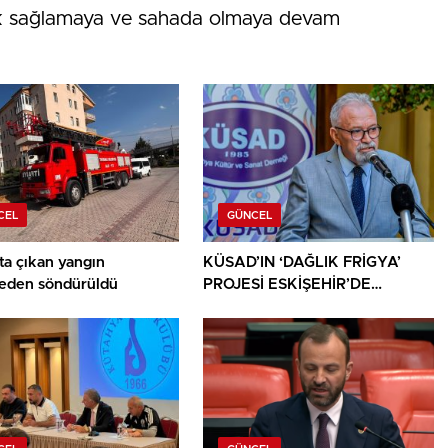
tek sağlamaya ve sahada olmaya devam
CEL
GÜNCEL
ta çıkan yangın
KÜSAD’IN ‘DAĞLIK FRİGYA’
den söndürüldü
PROJESİ ESKİŞEHİR’DE
SANATSEVERLERLE
BULUŞUYOR