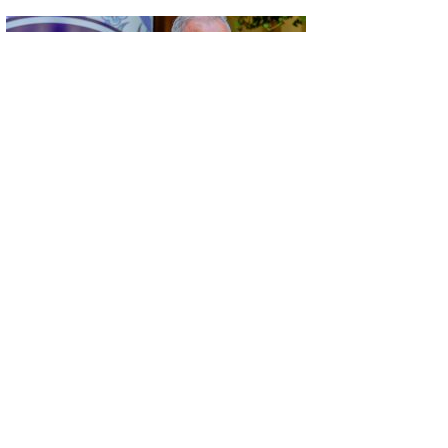
GÜNCEL
KÜSAD’IN ‘DAĞLIK FRİGYA’ PROJESİ
ESKİŞEHİR’DE SANATSEVERLERLE
BULUŞUYOR
GÜNCEL
KONYA’DA VEFA BULUŞMASI…