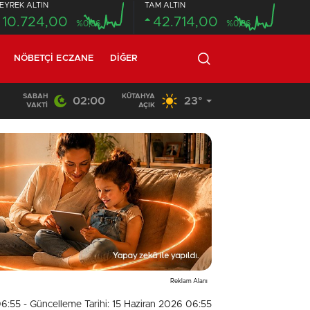
EYREK ALTIN
TAM ALTIN
10.724,00
42.714,00
%0,86
%0,86
NÖBETÇI ECZANE
DIĞER
SABAH
KÜTAHYA
02:00
23°
20:58
/
VAKTI
AÇIK
Reklam Alanı
06:55
- Güncelleme Tarihi: 15 Haziran 2026 06:55