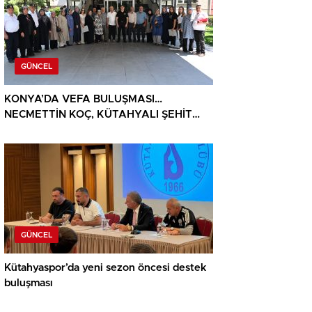
GÜNCEL
KONYA’DA VEFA BULUŞMASI…
NECMETTİN KOÇ, KÜTAHYALI ŞEHİT
AİLELERİ VE GAZİLERİ AĞIRLADI
GÜNCEL
Kütahyaspor’da yeni sezon öncesi destek
buluşması