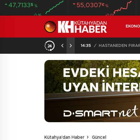
47,7133
55,0307
$
€
%
%
0.16
-0.01
EKONO
14:35
/
HASTANEDEN FİRA
Kütahya'dan Haber
Güncel