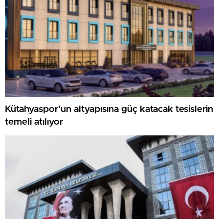
Kütahyaspor’un altyapısına güç katacak tesislerin
temeli atılıyor