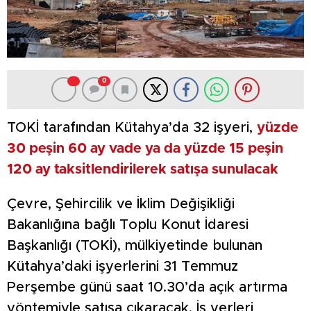
0
TOKİ tarafından Kütahya’da 32 işyeri,
yüzde
30 peşin 60 ay vade ya da yüzde 15 peşin
120 ay taksitlendirilerek satışa sunulacak
Çevre, Şehircilik ve İklim Değişikliği
Bakanlığına bağlı Toplu Konut İdaresi
Başkanlığı (TOKİ), mülkiyetinde bulunan
Kütahya’daki işyerlerini 31 Temmuz
Perşembe günü saat 10.30’da açık artırma
yöntemiyle satışa çıkaracak. İş yerleri