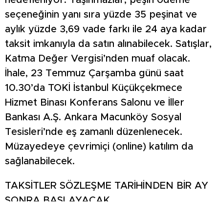
hedefleniyor. Taşınmazlar, peşin ödeme
seçeneğinin yanı sıra yüzde 35 peşinat ve
aylık yüzde 3,69 vade farkı ile 24 aya kadar
taksit imkanıyla da satın alınabilecek. Satışlar,
Katma Değer Vergisi’nden muaf olacak.
İhale, 23 Temmuz Çarşamba günü saat
10.30’da TOKİ İstanbul Küçükçekmece
Hizmet Binası Konferans Salonu ve İller
Bankası A.Ş. Ankara Macunköy Sosyal
Tesisleri’nde eş zamanlı düzenlenecek.
Müzayedeye çevrimiçi (online) katılım da
sağlanabilecek.
TAKSİTLER SÖZLEŞME TARİHİNDEN BİR AY
SONRA BAŞLAYACAK
Açık artırma süreci, Emlak Yönetim