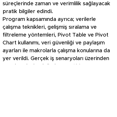
süreçlerinde zaman ve verimlilik sağlayacak
pratik bilgiler edindi.
Program kapsamında ayrıca; verilerle
çalışma teknikleri, gelişmiş sıralama ve
filtreleme yöntemleri, Pivot Table ve Pivot
Chart kullanımı, veri güvenliği ve paylaşım
ayarları ile makrolarla çalışma konularına da
yer verildi. Gerçek iş senaryoları üzerinden
uygulamalı olarak ilerleyen eğitim,
katılımcıların teorik bilgileri doğrudan pratiğe
aktarmasına imkân sağladı.
Eğitmen Semih Sungur’un anlatımıyla
interaktif bir ortamda gerçekleştirilen eğitim
sürecinde, katılımcılar Excel’i daha etkin,
güvenli ve profesyonel şekilde kullanmaya