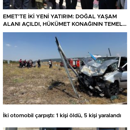
EMET’TE İKİ YENİ YATIRIM: DOĞAL YAŞAM
ALANI AÇILDI, HÜKÜMET KONAĞININ TEMELİ
ATILDI
İki otomobil çarpıştı: 1 kişi öldü, 5 kişi yaralandı