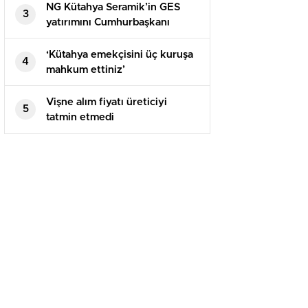
NG Kütahya Seramik’in GES
3
yatırımını Cumhurbaşkanı
Erdoğan açtı
‘Kütahya emekçisini üç kuruşa
4
mahkum ettiniz’
Vişne alım fiyatı üreticiyi
5
tatmin etmedi