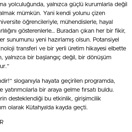
ınma yolculuğunda, yalnızca güçlü kurumlarla değil
l almak mümkün. Yani kendi yolunu çizen
 üniversite öğrencileriyle, mühendislerle, hayal
arlılığını gösterenlerle… Buradan çıkan her bir fikir,
ster sunumunu yeni hazırlamış olsun. Potansiyel
oloji transferi ve bir yerli üretim hikayesi elbette
m, yalnızca bir başlangıç değil, bir dönüşüm
ur.”
ndir!” sloganıyla hayata geçirilen programda,
e yatırımcılarla bir araya gelme fırsatı buldu.
rin desteklendiği bu etkinlik, girişimcilik
dım olarak Kütahya’da kayda geçti.
ER