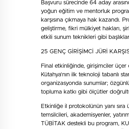
Başvuru sürecinde 64 aday arasında
yoğun eğitim ve mentorluk progra
karşısına çıkmaya hak kazandı. Pro
geliştirme, fikri mülkiyet hakları, şi
etkili sunum teknikleri gibi başlıkla
25 GENÇ GİRİŞİMCİ JÜRİ KARŞI
Final etkinliğinde, girişimciler üçer
Kütahya’nın ilk teknoloji tabanlı st
organizasyonda sunumlar; özgünlük,
topluma katkı gibi ölçütler doğrult
Etkinliğe il protokolünün yanı sıra 
temsilcileri, akademisyenler, yatırı
TÜBİTAK destekli bu program, KUT