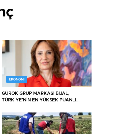
enç
EKONOMI
GÜROK GRUP MARKASI BIJAL,
TÜRKİYE’NİN EN YÜKSEK PUANLI
TURİZM TESİSLERİ ARASINDA ZİRVEDE