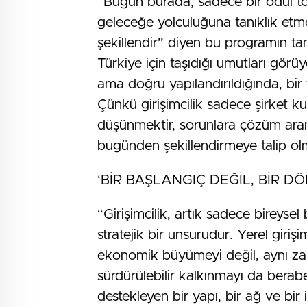
“Bugün burada, sadece bir ödül tören
geleceğe yolculuğuna tanıklık etme
şekillendir” diyen bu programın tam
Türkiye için taşıdığı umutları görüyor
ama doğru yapılandırıldığında, bir 
Çünkü girişimcilik sadece şirket kur
düşünmektir, sorunlara çözüm aram
bugünden şekillendirmeye talip olm
‘BİR BAŞLANGIÇ DEĞİL, BİR D
“Girişimcilik, artık sadece bireysel
stratejik bir unsurudur. Yerel giriş
ekonomik büyümeyi değil, aynı za
sürdürülebilir kalkınmayı da berabe
destekleyen bir yapı, bir ağ ve b