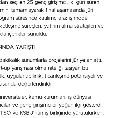
n seçilen 25 genç girişimci, iki gün süren
mını tamamlayarak final aşamasında jüri
gram süresince katılımcılara; iş modeli
rketleşme süreçleri, yatırım alma stratejileri ve
rda içerikler sunuldu.
SINDA YARIŞTI
 dakikalık sunumlarla projelerini jüriye anlattı.
art-up yarışması olma niteliği taşıyan bu
 uygulanabilirlik, ticarileşme potansiyeli ve
usunda değerlendirildi.
üniversiteler, kamu kurumları, iş dünyası
mcılar ve genç girişimciler yoğun ilgi gösterdi.
SO ve KSBÜ’nün iş birliğinde yürütülürken;