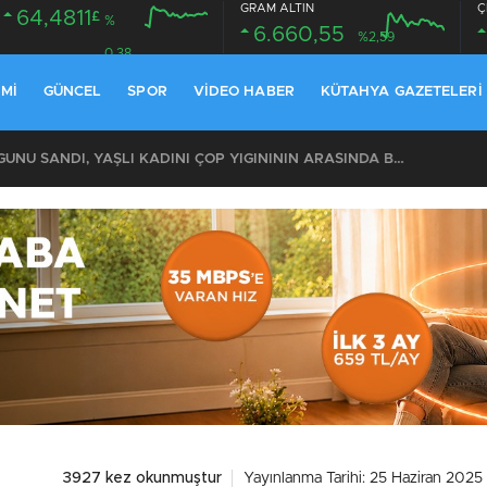
GRAM ALTIN
Ç
64,4811
£
%
6.660,55
%2,59
0.38
MI
GÜNCEL
SPOR
VIDEO HABER
KÜTAHYA GAZETELERI
KOMŞULARI ÖLDÜĞÜNÜ SANDI, YAŞLI KADINI ÇÖP YIĞINININ ARASINDA BULUNDU
3927 kez okunmuştur
Yayınlanma Tarihi: 25 Haziran 2025