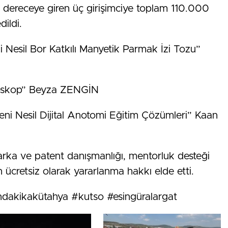
dereceye giren üç girişimciye toplam 110.000
ildi.
i Nesil Bor Katkılı Manyetik Parmak İzi Tozu”
ojoskop” Beyza ZENGİN
ni Nesil Dijital Anotomi Eğitim Çözümleri” Kaan
 marka ve patent danışmanlığı, mentorluk desteği
ücretsiz olarak yararlanma hakkı elde etti.
dakikakütahya #kutso #esingüralargat