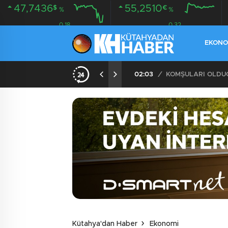
47,7436
55,2510
$
€
%
%
0.18
0.32
EKONO
İLDE 104 GÖZALTI
02:03
/
Kütahya'dan Haber
Ekonomi