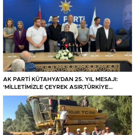
AK PARTİ KÜTAHYA’DAN 25. YIL MESAJI:
‘MİLLETİMİZLE ÇEYREK ASIR,TÜRKİYE
GELECEĞE HAZIR’