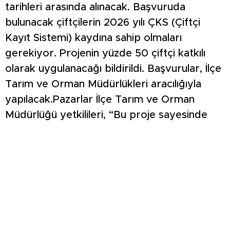
tarihleri arasında alınacak. Başvuruda
bulunacak çiftçilerin 2026 yılı ÇKS (Çiftçi
Kayıt Sistemi) kaydına sahip olmaları
gerekiyor. Projenin yüzde 50 çiftçi katkılı
olarak uygulanacağı bildirildi. Başvurular, İlçe
Tarım ve Orman Müdürlükleri aracılığıyla
yapılacak.Pazarlar İlçe Tarım ve Orman
Müdürlüğü yetkilileri, “Bu proje sayesinde
vişne ve kiraz bahçelerinde hastalıklarla daha
etkin mücadele sağlanacak. Bu da ürün
verimi ve kalitesinin artmasına önemli katkı
sunacak” dedi.Detaylı bilgi ve başvuru
işlemleri için üreticiler Pazarlar İlçe Tarım ve
Orman Müdürlüğü’ne başvurabilecek.