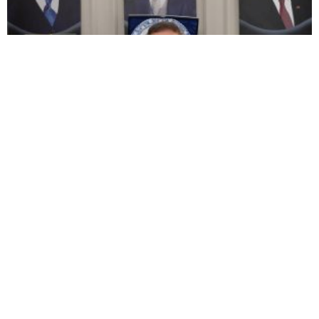
MHP Kütahya ilçe kongreleri 13 Ağustos’ta
başlıyor