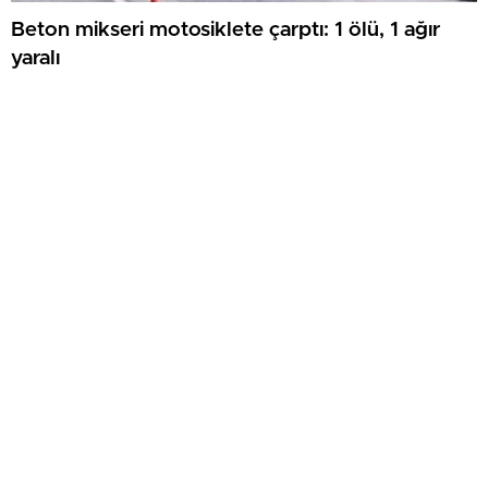
Beton mikseri motosiklete çarptı: 1 ölü, 1 ağır
yaralı
TKİ Tavşanlı Linyitspor yönetimi Başkan Derin’i
ziyaret etti