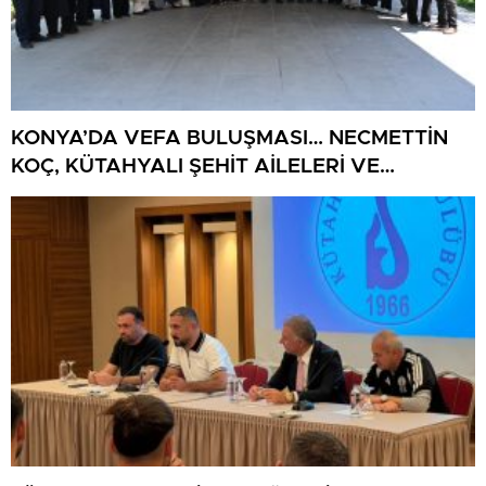
KONYA’DA VEFA BULUŞMASI… NECMETTİN
KOÇ, KÜTAHYALI ŞEHİT AİLELERİ VE
GAZİLERİ AĞIRLADI