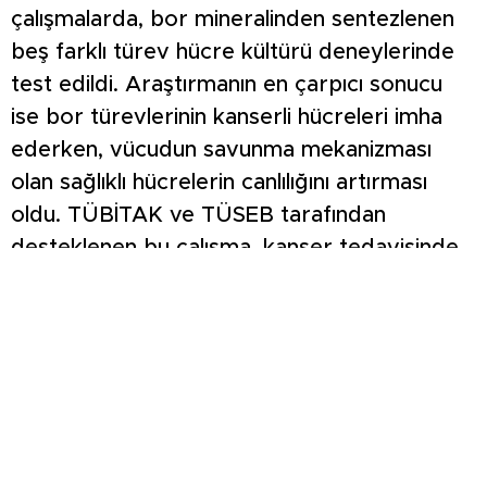
çalışmalarda, bor mineralinden sentezlenen
beş farklı türev hücre kültürü deneylerinde
test edildi. Araştırmanın en çarpıcı sonucu
ise bor türevlerinin kanserli hücreleri imha
ederken, vücudun savunma mekanizması
olan sağlıklı hücrelerin canlılığını artırması
oldu. TÜBİTAK ve TÜSEB tarafından
desteklenen bu çalışma, kanser tedavisinde
yan etkileri minimize edecek yeni bir
dönemin kapısını aralıyor.
HEDEFTE ‘BEYİN, PROSTAT VE AKCİĞER’
KANSERİ VAR
Araştırma ekibi, özellikle tedavisi zor olan