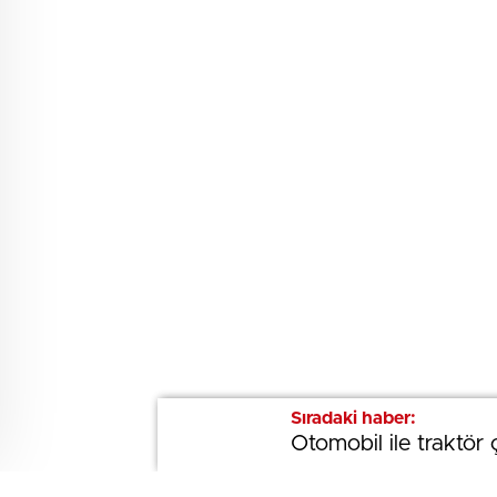
Sıradaki haber:
Sıradaki haber:
Otomobil ile traktör ç
Otomobil ile traktör ç
BEĞENDİM
ABONE OL