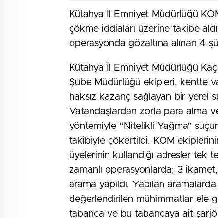
Kütahya İl Emniyet Müdürlüğü KOM 
çökme iddiaları üzerine takibe ald
operasyonda gözaltına alınan 4 şü
Kütahya İl Emniyet Müdürlüğü Kaç
Şube Müdürlüğü ekipleri, kentte va
haksız kazanç sağlayan bir yerel s
Vatandaşlardan zorla para alma ve t
yöntemiyle “Nitelikli Yağma” suçunu 
takibiyle çökertildi. KOM ekiplerini
üyelerinin kullandığı adresler tek t
zamanlı operasyonlarda; 3 ikamet, 1
arama yapıldı. Yapılan aramalarda
değerlendirilen mühimmatlar ele ge
tabanca ve bu tabancaya ait şarjör