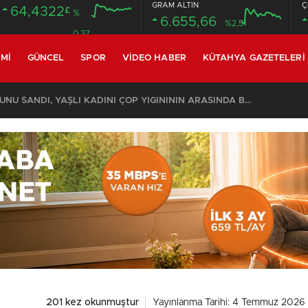
GRAM ALTIN
Ç
64,4322
£
%
6.655,66
%2,51
0.37
MI
GÜNCEL
SPOR
VIDEO HABER
KÜTAHYA GAZETELERI
KOMŞULARI ÖLDÜĞÜNÜ SANDI, YAŞLI KADINI ÇÖP YIĞINININ ARASINDA BULUNDU
201 kez okunmuştur
Yayınlanma Tarihi: 4 Temmuz 2026 