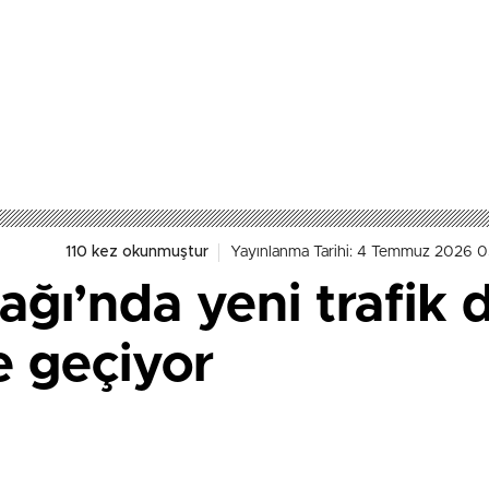
110 kez okunmuştur
Yayınlanma Tarihi: 4 Temmuz 2026 0
ğı’nda yeni trafik 
e geçiyor