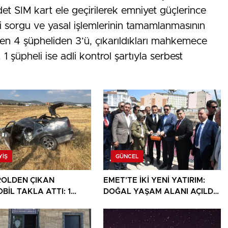
t SIM kart ele geçirilerek emniyet güçlerince
i sorgu ve yasal işlemlerinin tamamlanmasının
en 4 şüpheliden 3’ü, çıkarıldıkları mahkemece
1 şüpheli ise adli kontrol şartıyla serbest
YIŞ
GÜNCEL
OLDEN ÇIKAN
EMET’TE İKİ YENİ YATIRIM:
BİL TAKLA ATTI: 1
DOĞAL YAŞAM ALANI AÇILDI,
I
HÜKÜMET KONAĞININ TEMELİ
ATILDI