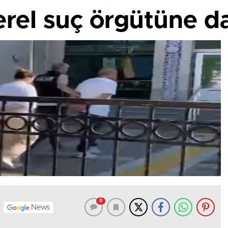
erel suç örgütüne d
0
News