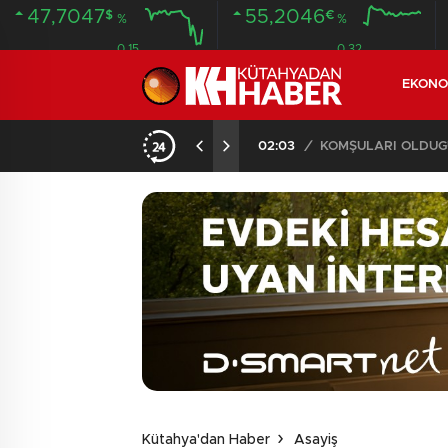
47,7047
55,2046
$
€
%
%
0.15
0.32
EKONO
İLDE 104 GÖZALTI
02:03
/
Kütahya'dan Haber
Asayiş