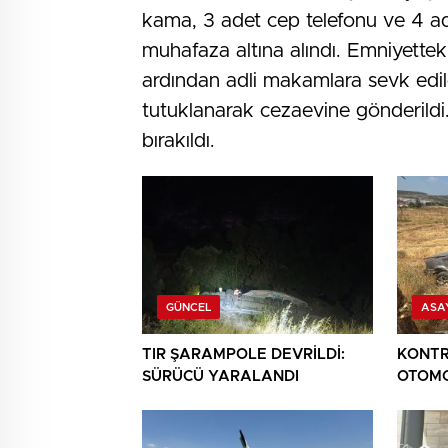
kama, 3 adet cep telefonu ve 4 ade
muhafaza altına alındı. Emniyettek
ardından adli makamlara sevk edil
tutuklanarak cezaevine gönderildi. 
bırakıldı.
GÜNCEL
ASA
TIR ŞARAMPOLE DEVRİLDİ:
KONTR
SÜRÜCÜ YARALANDI
OTOMO
YARAL