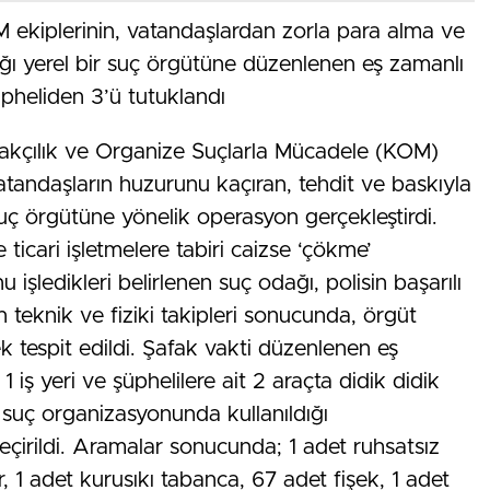
ekiplerinin, vatandaşlardan zorla para alma ve
ığı yerel bir suç örgütüne düzenlenen eş zamanlı
pheliden 3’ü tutuklandı
akçılık ve Organize Suçlarla Mücadele (KOM)
tandaşların huzurunu kaçıran, tehdit ve baskıyla
uç örgütüne yönelik operasyon gerçekleştirdi.
icari işletmelere tabiri caizse ‘çökme’
işledikleri belirlenen suç odağı, polisin başarılı
n teknik ve fiziki takipleri sonucunda, örgüt
ek tespit edildi. Şafak vakti düzenlenen eş
 iş yeri ve şüphelilere ait 2 araçta didik didik
 suç organizasyonunda kullanıldığı
çirildi. Aramalar sonucunda; 1 adet ruhsatsız
, 1 adet kurusıkı tabanca, 67 adet fişek, 1 adet