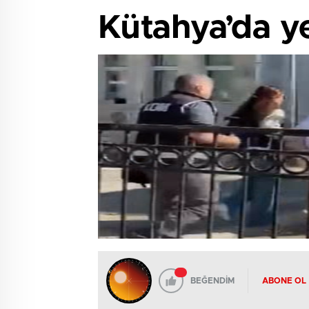
Kütahya’da y
BEĞENDİM
ABONE OL