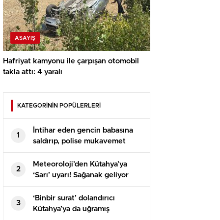
ASAYIŞ
Hafriyat kamyonu ile çarpışan otomobil
takla attı: 4 yaralı
KATEGORİNİN POPÜLERLERİ
İntihar eden gencin babasına
1
saldırıp, polise mukavemet
eden 6 şüpheli gözaltına alındı
Meteoroloji’den Kütahya’ya
2
‘Sarı’ uyarı! Sağanak geliyor
‘Binbir surat’ dolandırıcı
3
Kütahya’ya da uğramış