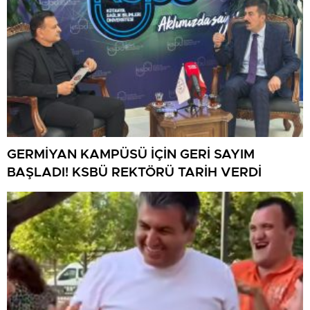
GERMİYAN KAMPÜSÜ İÇİN GERİ SAYIM
BAŞLADI! KSBÜ REKTÖRÜ TARİH VERDİ