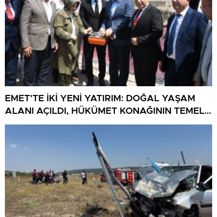
EMET’TE İKİ YENİ YATIRIM: DOĞAL YAŞAM
ALANI AÇILDI, HÜKÜMET KONAĞININ TEMELİ
ATILDI