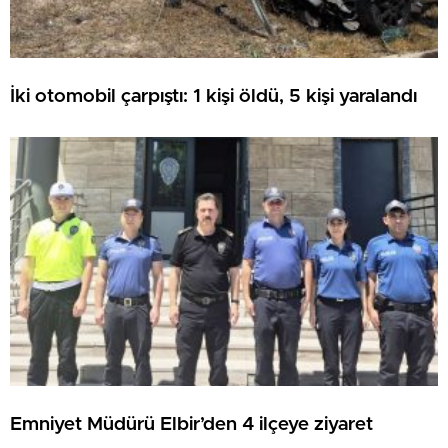
İki otomobil çarpıştı: 1 kişi öldü, 5 kişi yaralandı
Emniyet Müdürü Elbir’den 4 ilçeye ziyaret