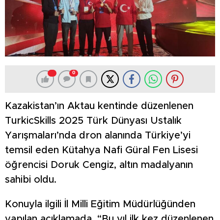
0
Kazakistan’ın Aktau kentinde düzenlenen
TurkicSkills 2025 Türk Dünyası Ustalık
Yarışmaları’nda dron alanında Türkiye’yi
temsil eden Kütahya Nafi Güral Fen Lisesi
öğrencisi Doruk Cengiz, altın madalyanın
sahibi oldu.
Konuyla ilgili İl Milli Eğitim Müdürlüğünden
yapılan açıklamada, “Bu yıl ilk kez düzenlenen