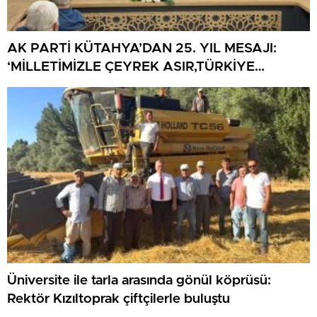
AK PARTİ KÜTAHYA’DAN 25. YIL MESAJI:
‘MİLLETİMİZLE ÇEYREK ASIR,TÜRKİYE
GELECEĞE HAZIR’
Üniversite ile tarla arasında gönül köprüsü:
Rektör Kızıltoprak çiftçilerle buluştu