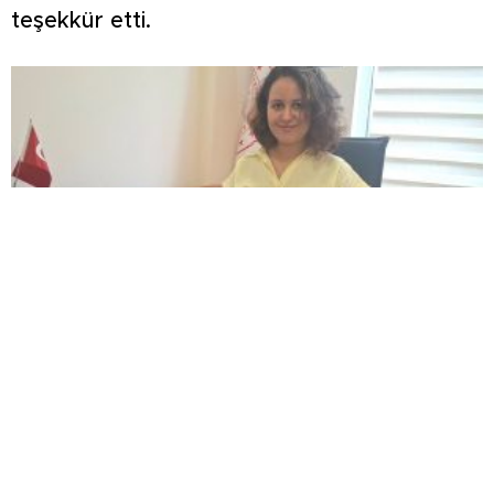
teşekkür etti.
Hisarcık Devlet Hastanesi’nde dahiliye uzmanı
göreve başladı