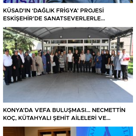
KÜSAD’IN ‘DAĞLIK FRİGYA’ PROJESİ
ESKİŞEHİR’DE SANATSEVERLERLE
BULUŞUYOR
KONYA’DA VEFA BULUŞMASI… NECMETTİN
KOÇ, KÜTAHYALI ŞEHİT AİLELERİ VE
GAZİLERİ AĞIRLADI