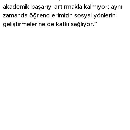
akademik başarıyı artırmakla kalmıyor; aynı
zamanda öğrencilerimizin sosyal yönlerini
geliştirmelerine de katkı sağlıyor.”
“Bu süreç hepimiz için çok kıymetli”
Öğretmenlerin gönüllülük esasına göre
yürüttüğü çalışmaları takdirle karşıladıklarını
ifade eden Yılmaz, teşekkürlerini şu sözlerle
dile getirdi: “Gönüllülük esasıyla
yürüttüğünüz bu çalışmalarda sizlere
başarılar diliyor, emekleriniz için teşekkür
ediyorum. Öğrencilerimiz için olduğu kadar
bizler için de çok kıymetli bir dönem bu.”
Destekleme ve Yetiştirme Kurslarının, 1
Temmuz – 31 Ağustos 2025 tarihleri