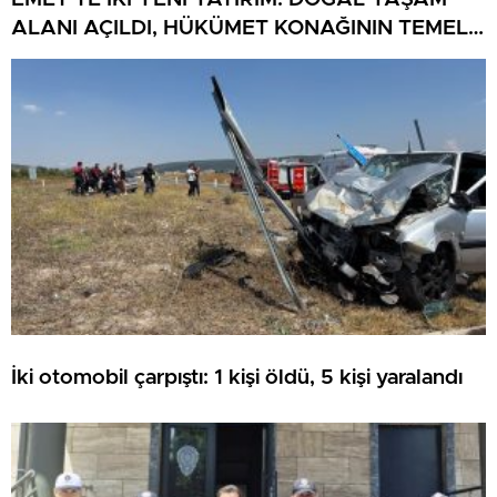
ALANI AÇILDI, HÜKÜMET KONAĞININ TEMELİ
ATILDI
İki otomobil çarpıştı: 1 kişi öldü, 5 kişi yaralandı