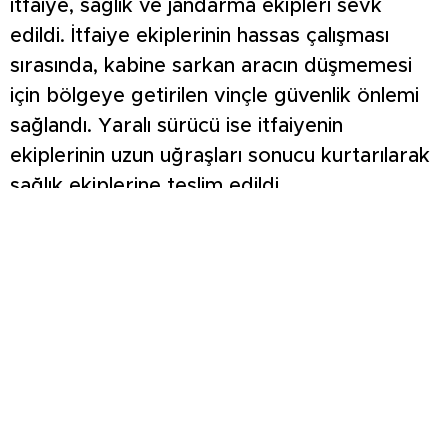
itfaiye, sağlık ve jandarma ekipleri sevk
edildi. İtfaiye ekiplerinin hassas çalışması
sırasında, kabine sarkan aracın düşmemesi
için bölgeye getirilen vinçle güvenlik önlemi
sağlandı. Yaralı sürücü ise itfaiyenin
ekiplerinin uzun uğraşları sonucu kurtarılarak
sağlık ekiplerine teslim edildi.
‘LASTİK PATLADI ZANNETTİM’
Kütahya’dan Körfez ilçesine yük taşıyan tır
sürücüsü Fatih Erdoğan, kaza anını anlatarak,
“Seyir halinde ilerliyordum. Arkamdan bir
gürültü geldi. Ben lastik patladı zannettim.
Aşağıya indim. Sürücü arkadaş arkamızdan
vurmuş. Şimdi gidip karakolda ifade
vereceğiz. Trafikte lütfen dikkatli olalım”