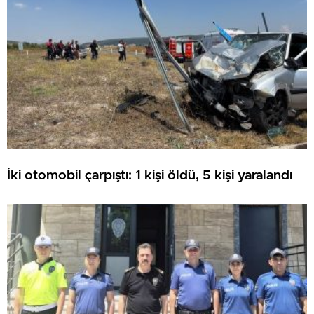
İki otomobil çarpıştı: 1 kişi öldü, 5 kişi yaralandı