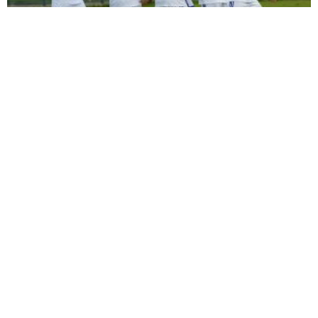
ŞİMŞEK İLK HAZIRLIK MAÇINDAN
GALİBİYETLE AYRILDI