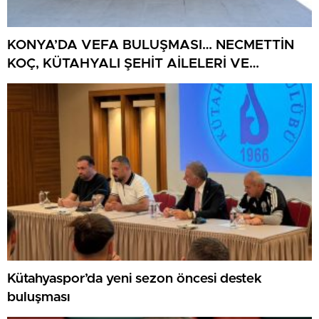
KONYA’DA VEFA BULUŞMASI… NECMETTİN
KOÇ, KÜTAHYALI ŞEHİT AİLELERİ VE
GAZİLERİ AĞIRLADI
Kütahyaspor’da yeni sezon öncesi destek
buluşması