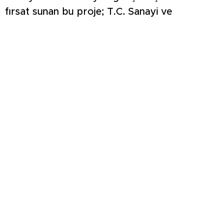
fırsat sunan bu proje; T.C. Sanayi ve
Teknoloji Bakanlığı tarafından Zafer Kalkınma
Ajansı aracılığıyla yürütülen Sosyal Gelişmeyi
Destekleme Programı kapsamında finanse
ediliyor. Projenin yürütücülüğünü Kütahya
Ticaret ve Sanayi Odası üstlenirken,
paydaşları arasında Kütahya OSB, 30
Ağustos OSB ve İstanbul Gedik Üniversitesi
yer alıyor.