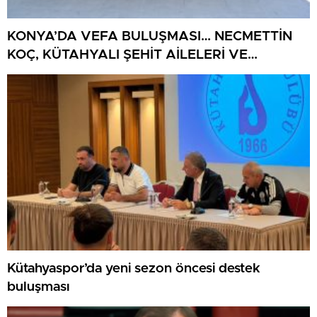
KONYA’DA VEFA BULUŞMASI… NECMETTİN
KOÇ, KÜTAHYALI ŞEHİT AİLELERİ VE
GAZİLERİ AĞIRLADI
Kütahyaspor’da yeni sezon öncesi destek
buluşması