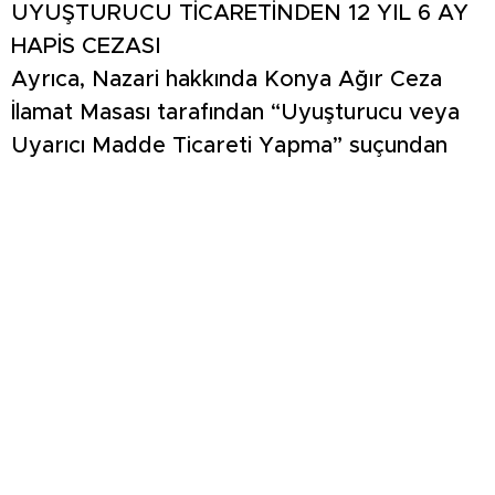
UYUŞTURUCU TİCARETİNDEN 12 YIL 6 AY
HAPİS CEZASI
Ayrıca, Nazari hakkında Konya Ağır Ceza
İlamat Masası tarafından “Uyuşturucu veya
Uyarıcı Madde Ticareti Yapma” suçundan
verilen 12 yıl 6 ay kesinleşmiş hapis cezası ile
25 bin TL adli para cezası bulunduğu
öğrenildi.
5 AYRI SUÇ KAYDI BULUNDU
Yapılan sorguda Nazari’nin “Hükümlü veya
Tutuklunun Kaçması” suçundan 3,
“Uyuşturucu Madde Ticareti Yapmak”
suçundan ise 2 olmak üzere toplam 5 suç
kaydının bulunduğu tespit edildi. Kırmızı
bültenle aranan şüpheli, işlemleri için