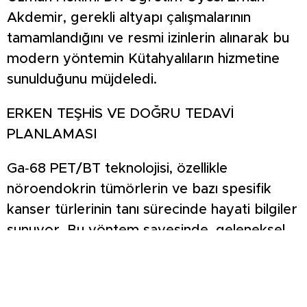
Akdemir, gerekli altyapı çalışmalarının
tamamlandığını ve resmi izinlerin alınarak bu
modern yöntemin Kütahyalıların hizmetine
sunulduğunu müjdeledi.
ERKEN TEŞHİS VE DOĞRU TEDAVİ
PLANLAMASI
Ga‑68 PET/BT teknolojisi, özellikle
nöroendokrin tümörlerin ve bazı spesifik
kanser türlerinin tanı sürecinde hayati bilgiler
sunuyor. Bu yöntem sayesinde, geleneksel
taramalarda gözden kaçabilecek kadar
küçük ve erken evredeki tümör odakları
hassasiyetle saptanabiliyor. Hastalığın