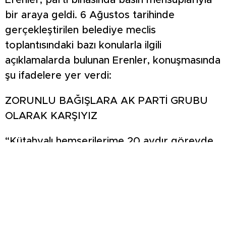
Erenler, parti binasında basın mensuplarıyla
bir araya geldi. 6 Ağustos tarihinde
gerçekleştirilen belediye meclis
toplantısındaki bazı konularla ilgili
açıklamalarda bulunan Erenler, konuşmasında
şu ifadelere yer verdi:
ZORUNLU BAĞIŞLARA AK PARTİ GRUBU
OLARAK KARŞIYIZ
“Kütahyalı hemşerilerime 20 aydır görevde
olan belediye başkanının artık mazeret değil
çözüm üretmesini beklediğimizi tekrar ifade
etmek istiyorum. Belediye başkanının
kamuoyunu yanıltıcı bilgiler vermesi
sonucunda doğruları söyleme adına bir