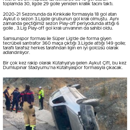
toplamda 30, ligde 29 golle yeniden krallık tacını taktı.
2020-21 Sezonunda da Kırıkkale formasıyla 18 gol atan
Aykut o sezon 3.Ligde grubunun gol kralı olmuştu. Aynı
zamanda geçtiğimiz sezon Play-off periyodunda attığı 6
golle , 3.Lig Play-off gol kralı unvanının da sahibi oldu.
Samsunspor forması ile Süper Lig’de de forma giyen
tecrübeli santrafor 360 maça çıktığı 3.Ligde attığı 149 golle;
taraflı tarafsız herkes tarafından ligin en iyi golcüsü olarak
adlandırılıyor.
Bir çok kez rakip olarak Kütahya’ya gelen Aykut Çift, bu kez
Dumlupınar Stadyumu’na Kütahyaspor formasıyla çıkacak.