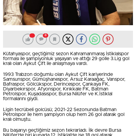
0
Kütahyaspor, geçtiğimiz sezon Kahramanmaraş İstiklalspor
forması ile şampiyonluk yaşayan ve attığı 29 golle 3.Lig gol
kralı olan Aykut Çift ile anlaşmaya vardı.
1993 Trabzon doğumlu olan Aykut Çift kariyerinde
Samsunspor, Gümüşhanespor, Arsuz Karaağaç, Vanspor,
Bafraspor, Gölcükspor, Derincespor, Çankaya FK,
Diyarbekırspor, Afyonspor, Kırıkkale FK, Batman
Petrolspor, Kuşadasıspor, Bursa Nilüfer ve K.İstiklal
formalarını giydi.
Ligin tecrübeli golcüsü; 2021-22 Sezonunda Batman
Petrolspor ile hem şampiyon olup hem 26 gol atarak gol
kralı olmuştu.
Bu başarıyı geçtiğimiz sezon tekrarladı. İlk devre Bursa
Nilüfer’de biri kupada 12, İstiklal’de ise 18 gol atarak