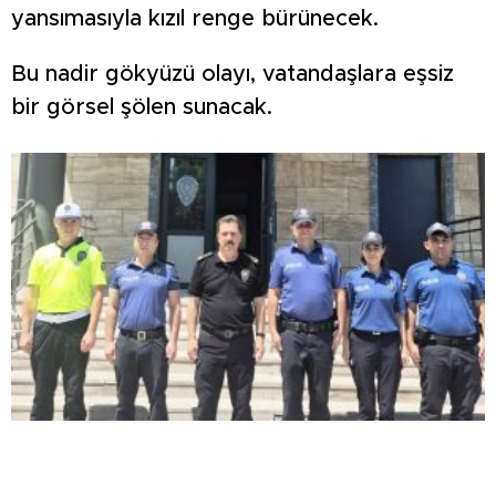
yansımasıyla kızıl renge bürünecek.
Bu nadir gökyüzü olayı, vatandaşlara eşsiz
bir görsel şölen sunacak.
Emniyet Müdürü Elbir’den 4 ilçeye ziyaret