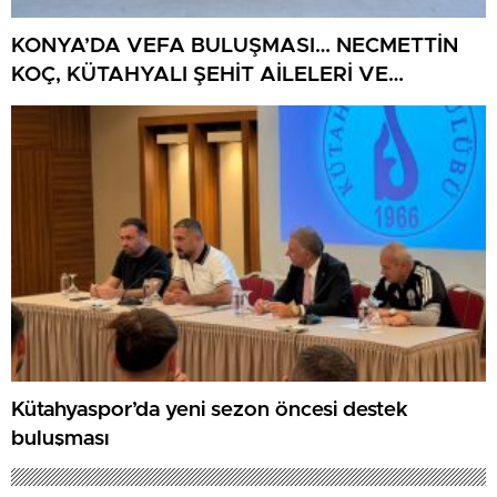
KONYA’DA VEFA BULUŞMASI… NECMETTİN
KOÇ, KÜTAHYALI ŞEHİT AİLELERİ VE
GAZİLERİ AĞIRLADI
Kütahyaspor’da yeni sezon öncesi destek
buluşması