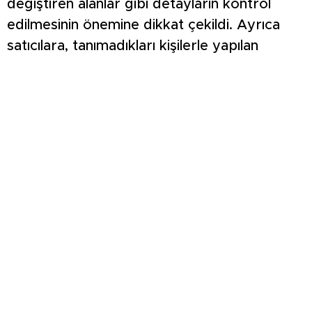
değiştiren alanlar gibi detayların kontrol
edilmesinin önemine dikkat çekildi. Ayrıca
satıcılara, tanımadıkları kişilerle yapılan
alışverişlerde temkinli davranmaları, mümkün
olduğunca güvenilir ödeme yöntemlerini
tercih etmeleri ve şüpheli durumlarda 112
Acil Çağrı Merkezi’ne bilgi vermeleri
gerektiği hatırlatıldı.
Polis ekipleri, dolandırıcıların özellikle bayram
öncesi yoğunluğun yaşandığı canlı hayvan
pazarlarını hedef alabildiğini belirterek,
“sahte dekont”, “eksik ödeme” ve “oyalama
yöntemiyle para değiştirme” gibi
dolandırıcılık yöntemlerine karşı dikkatli
olunması gerektiğini ifade etti.