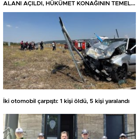
ALANI AÇILDI, HÜKÜMET KONAĞININ TEMELİ
ATILDI
İki otomobil çarpıştı: 1 kişi öldü, 5 kişi yaralandı