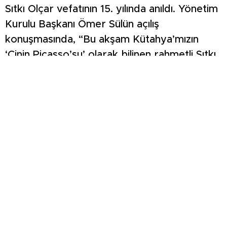
Sıtkı Olçar vefatının 15. yılında anıldı. Yönetim
Kurulu Başkanı Ömer Sülün açılış
konuşmasında, “Bu akşam Kütahya’mızın
‘Çinin Picasso’su’ olarak bilinen rahmetli Sıtkı
Olçar’ı anmak için toplandık. Değerli kızı Nida
Olçar’dan Sıtkı Ustanın çini tarihini, gelişimini
dinleyeceğiz” dedi. Nida Olçar konuşmasında
babası Sıtkı Olçar’ın çiniye başlama sürecini,
çalıştığı ustaları, Sıtkı ekolünün doğuşunu,
başarılarını, sergilerini ve bir baba olarak
Sıtkı Usta’yı anlattı. Programın sonunda KİYD
İstanbul Şubesi hatıra plaketi, Başkan Ömer
Sülün tarafından Nida Olçar’a takdim edildi.
Programa İş İnsanı Hüseyin Birim, Çiniciler
Odası Başkanı Sadık Erilbaylı, Gazeteci Namık