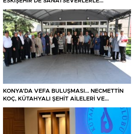
ESKİŞEHİR’DE SANATSEVERLERLE
BULUŞUYOR
KONYA’DA VEFA BULUŞMASI… NECMETTİN
KOÇ, KÜTAHYALI ŞEHİT AİLELERİ VE
GAZİLERİ AĞIRLADI