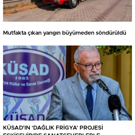
Mutfakta çıkan yangın büyümeden söndürüldü
KÜSAD’IN ‘DAĞLIK FRİGYA’ PROJESİ