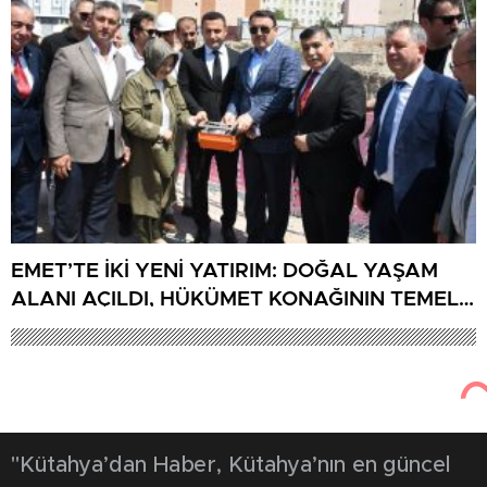
EMET’TE İKİ YENİ YATIRIM: DOĞAL YAŞAM
ALANI AÇILDI, HÜKÜMET KONAĞININ TEMELİ
ATILDI
"Kütahya’dan Haber, Kütahya’nın en güncel