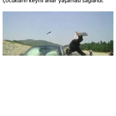
çocukların keyifli anlar yaşaması sağlandı.
3 ARACIN KARIŞTIĞI KAZADA 4 KİŞİ
YARALANDI: O ANLAR ARAÇ KAMERASINA
YANSIDI