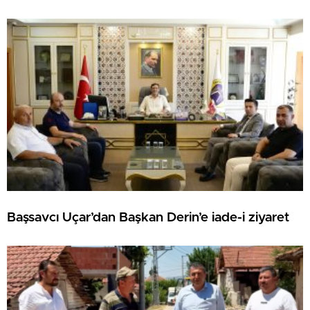
Başsavcı Uçar’dan Başkan Derin’e iade-i ziyaret