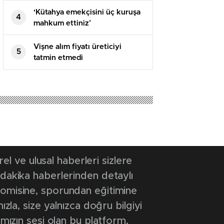
‘Kütahya emekçisini üç kuruşa
4
mahkum ettiniz’
Vişne alım fiyatı üreticiyi
5
tatmin etmedi
 ve ulusal haberleri sizlere
 dakika haberlerinden detaylı
onomisine, sporundan eğitimine
ızla, size yalnızca doğru bilgiyi
ımızın sesi olan bu platform,