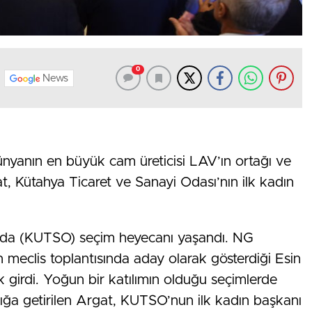
0
News
ünyanın en büyük cam üreticisi LAV’ın ortağı ve
, Kütahya Ticaret ve Sanayi Odası’nın ilk kadın
’nda (KUTSO) seçim heyecanı yaşandı. NG
 meclis toplantısında aday olarak gösterdiği Esin
k girdi. Yoğun bir katılımın olduğu seçimlerde
ığa getirilen Argat, KUTSO’nun ilk kadın başkanı