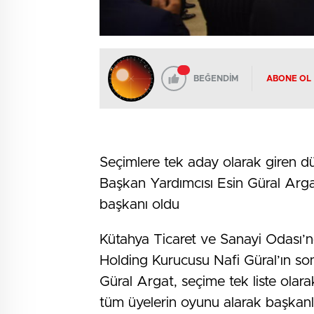
BEĞENDİM
ABONE OL
Seçimlere tek aday olarak giren d
Başkan Yardımcısı Esin Güral Argat
başkanı oldu
Kütahya Ticaret ve Sanayi Odası
Holding Kurucusu Nafi Güral’ın son
Güral Argat, seçime tek liste olara
tüm üyelerin oyunu alarak başkanl