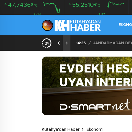
47,7436
55,2510
$
€
%
%
0.18
0.32
EKONO
14:26
/
JANDARMADAN DEAŞ
Kütahya'dan Haber
Ekonomi