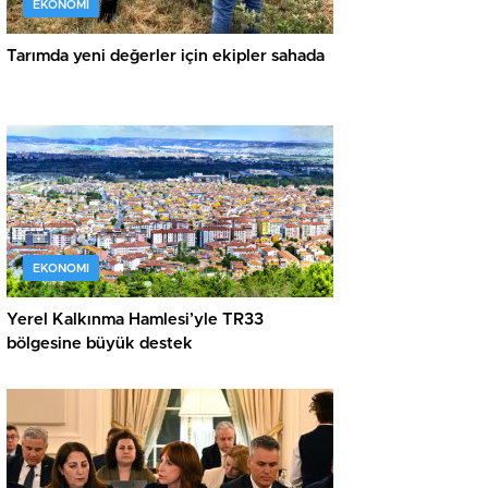
EKONOMI
Tarımda yeni değerler için ekipler sahada
EKONOMI
Yerel Kalkınma Hamlesi’yle TR33
bölgesine büyük destek