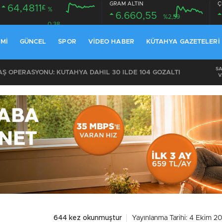
GRAM ALTIN
Ç
64,4811
£
%
6.660,55
%2,59
0.38
MI
GÜNCEL
SPOR
VIDEO HABER
KÜTAHYA GAZETELERI
S
 OPERASYONU: KÜTAHYA DAHİL 30 İLDE 104 GÖZALTI
V
644 kez okunmuştur
Yayınlanma Tarihi: 4 Ekim 2