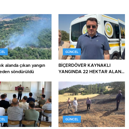
CEL
GÜNCEL
ık alanda çıkan yangın
BİÇERDÖVER KAYNAKLI
den söndürüldü
YANGINDA 22 HEKTAR ALAN
YANDI
CEL
GÜNCEL