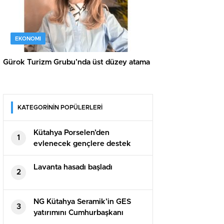
EKONOMI
Gürok Turizm Grubu’nda üst düzey atama
KATEGORİNİN POPÜLERLERİ
Kütahya Porselen’den
1
evlenecek gençlere destek
Lavanta hasadı başladı
2
NG Kütahya Seramik’in GES
3
yatırımını Cumhurbaşkanı
Erdoğan açtı