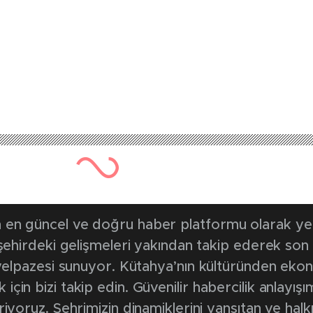
en güncel ve doğru haber platformu olarak yerel
, şehirdeki gelişmeleri yakından takip ederek son
k yelpazesi sunuyor. Kütahya’nın kültüründen ek
in bizi takip edin. Güvenilir habercilik anlayışım
riyoruz. Şehrimizin dinamiklerini yansıtan ve halk