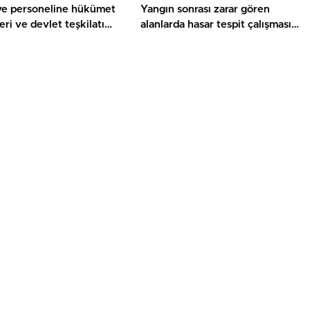
ye personeline hükümet
Yangın sonrası zarar gören
eri ve devlet teşkilatı
alanlarda hasar tespit çalışması
ı
yapıldı