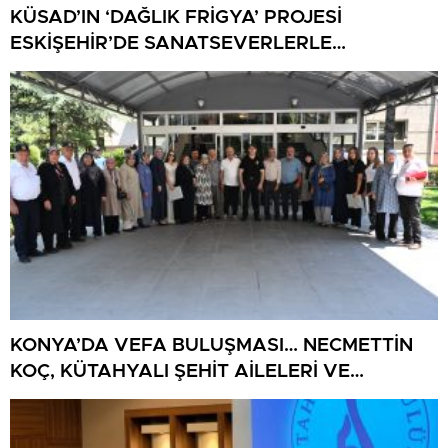
KÜSAD’IN ‘DAĞLIK FRİGYA’ PROJESİ
ESKİŞEHİR’DE SANATSEVERLERLE
BULUŞUYOR
KONYA’DA VEFA BULUŞMASI… NECMETTİN
KOÇ, KÜTAHYALI ŞEHİT AİLELERİ VE
GAZİLERİ AĞIRLADI