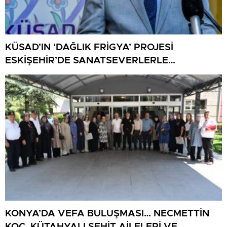
KÜSAD’IN ‘DAĞLIK FRİGYA’ PROJESİ
ESKİŞEHİR’DE SANATSEVERLERLE
BULUŞUYOR
KONYA’DA VEFA BULUŞMASI… NECMETTİN
KOÇ, KÜTAHYALI ŞEHİT AİLELERİ VE