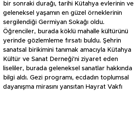
bir sonraki durağı, tarihi Kütahya evlerinin ve
geleneksel yaşamın en güzel örneklerinin
sergilendiği Germiyan Sokağı oldu.
Öğrenciler, burada köklü mahalle kültürünü
yerinde gözlemleme fırsatı buldu. Şehrin
sanatsal birikimini tanımak amacıyla Kütahya
Kültür ve Sanat Derneği’ni ziyaret eden
liseliler, burada geleneksel sanatlar hakkında
bilgi aldı. Gezi programı, ecdadın toplumsal
dayanışma mirasını yansıtan Hayrat Vakfı
ziyaretiyle devam etti; öğrenciler burada
sağlık ve vakıf kültürünün önemini kavradı.
Tarih, sanat ve kültürle dolu yoğun günün
ardından öğrenciler, Şeker Konağı’nın özel
bahçesinde mola verdi. Öğrenciler ve