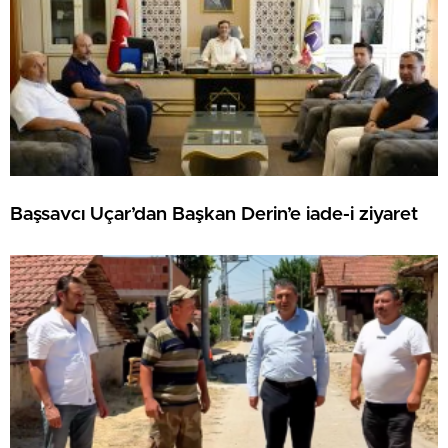
Başsavcı Uçar’dan Başkan Derin’e iade-i ziyaret