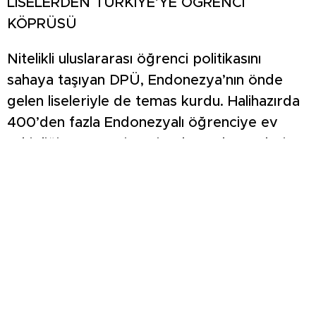
LİSELERDEN TÜRKİYE’YE ÖĞRENCİ
KÖPRÜSÜ
Nitelikli uluslararası öğrenci politikasını
sahaya taşıyan DPÜ, Endonezya’nın önde
gelen liseleriyle de temas kurdu. Halihazırda
400’den fazla Endonezyalı öğrenciye ev
sahipliği yapan üniversite, başarılı gençlerin
Türkiye’de eğitim almasını teşvik etmeyi
amaçlıyor. DPÜ bünyesindeki TÖMER’de
Türkçe öğrenen uluslararası öğrenci sayısının
ise 7 bin sınırına dayandığı vurgulandı.
KÜLTÜREL DİPLOMASİDE ÇİNİ VURGUSU
Ziyaret sadece eğitimle sınırlı kalmayarak