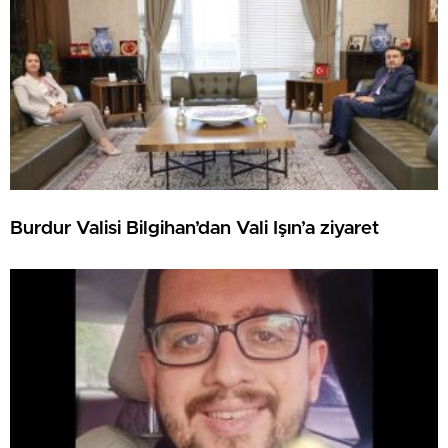
Burdur Valisi Bilgihan’dan Vali Işın’a ziyaret