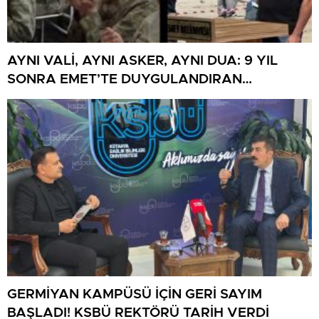
AYNI VALİ, AYNI ASKER, AYNI DUA: 9 YIL
SONRA EMET’TE DUYGULANDIRAN
BULUŞMA
GERMİYAN KAMPÜSÜ İÇİN GERİ SAYIM
BAŞLADI! KSBÜ REKTÖRÜ TARİH VERDİ