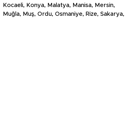
Kocaeli, Konya, Malatya, Manisa, Mersin,
Muğla, Muş, Ordu, Osmaniye, Rize, Sakarya,
Samsun, Sinop, Sivas, Şanlıurfa, Tekirdağ,
Trabzon, Uşak, Van, Yalova ve Zonguldak’ta
düzenlenen operasyonlara 1.505 ekip, 3 bin
815 personel, 23 hava aracı ve 49 narkotik
dedektör köpeği katıldı.
Operasyonlar sonucunda 708 kilo 269 gram
uyuşturucu madde, 2 milyon 971 bin 219
adet uyuşturucu hap ve 47 kilo sentetik ecza
hammaddesi ele geçirildi. Operasyonlar
kapsamında 1.005 şüpheli yakalandı.
Şüphelilerden 423’ü tutuklandı, 138’i hakkında
adli kontrol hükümleri uygulandı. Diğerlerinin
işlemleri devam ediyor.