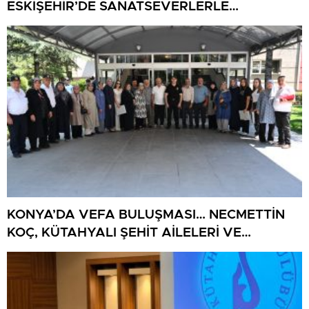
ESKİŞEHİR’DE SANATSEVERLERLE
BULUŞUYOR
KONYA’DA VEFA BULUŞMASI… NECMETTİN
KOÇ, KÜTAHYALI ŞEHİT AİLELERİ VE
GAZİLERİ AĞIRLADI