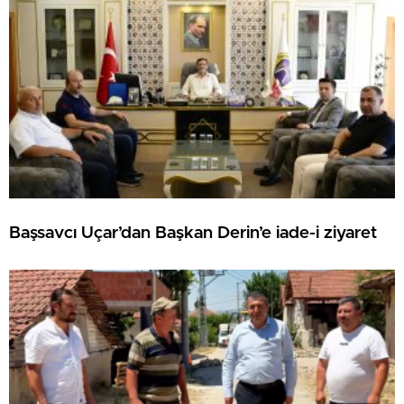
Başsavcı Uçar’dan Başkan Derin’e iade-i ziyaret