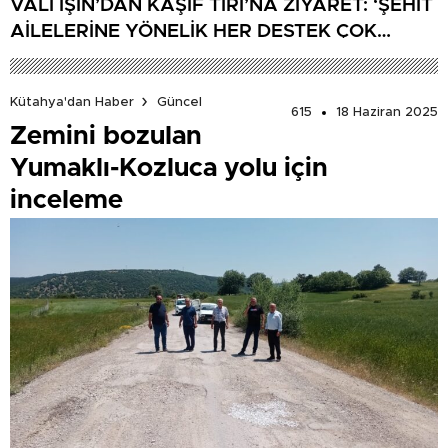
VALİ IŞIN’DAN KAŞİF TIRI’NA ZİYARET: ‘ŞEHİT
AİLELERİNE YÖNELİK HER DESTEK ÇOK
DEĞERLİ’
Kütahya'dan Haber
Güncel
615
18 Haziran 2025
Zemini bozulan
Yumaklı-Kozluca yolu için
inceleme