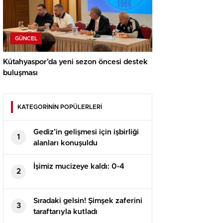
GÜNCEL
Kütahyaspor’da yeni sezon öncesi destek
buluşması
KATEGORİNİN POPÜLERLERİ
Gediz’in gelişmesi için işbirliği
1
alanları konuşuldu
İşimiz mucizeye kaldı: 0-4
2
Sıradaki gelsin! Şimşek zaferini
3
taraftarıyla kutladı