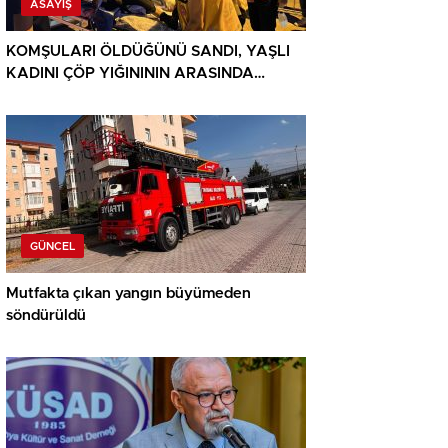
ASAYIŞ
KOMŞULARI ÖLDÜĞÜNÜ SANDI, YAŞLI
KADINI ÇÖP YIĞINININ ARASINDA
BULUNDU
GÜNCEL
Mutfakta çıkan yangın büyümeden
söndürüldü