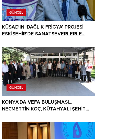
GÜNCEL
KÜSAD’IN ‘DAĞLIK FRİGYA’ PROJESİ
ESKİŞEHİR’DE SANATSEVERLERLE
BULUŞUYOR
GÜNCEL
KONYA’DA VEFA BULUŞMASI…
NECMETTİN KOÇ, KÜTAHYALI ŞEHİT
AİLELERİ VE GAZİLERİ AĞIRLADI