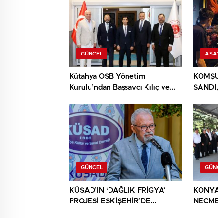
GÜNCEL
ASA
Kütahya OSB Yönetim
KOMŞU
Kurulu’ndan Başsavcı Kılıç ve
SANDI,
MHP İl Başkanı Türker’e ziyaret
YIĞIN
BULU
GÜNCEL
GÜN
KÜSAD’IN ‘DAĞLIK FRİGYA’
KONYA
PROJESİ ESKİŞEHİR’DE
NECME
SANATSEVERLERLE
ŞEHİT 