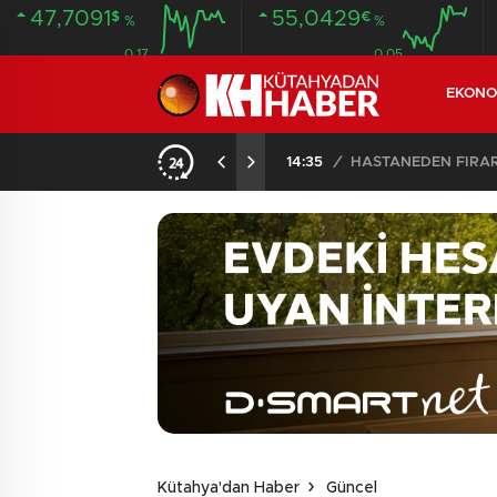
47,7091
55,0429
$
€
%
%
0.17
0.05
EKONO
ANDI
20:58
/
Kütahya'dan Haber
Güncel