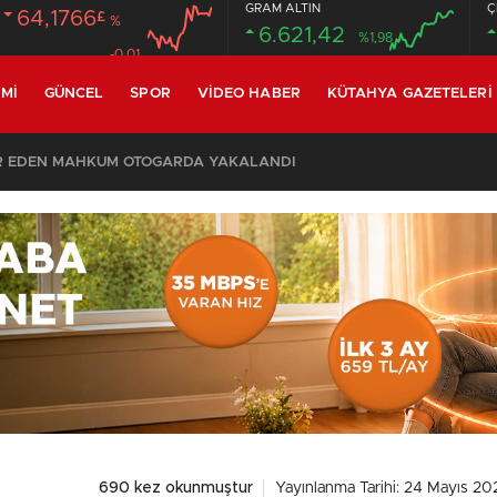
GRAM ALTIN
Ç
64,1766
£
%
6.621,42
%1,98
-0.01
MI
GÜNCEL
SPOR
VIDEO HABER
KÜTAHYA GAZETELERI
SON DAKİKA – AYDEMİR ‘BİRAZ BEKLEYİN’ DEMİŞTİ… BELEDİYE BAŞKANI AK PARTİ’YE GEÇİYOR
690 kez okunmuştur
Yayınlanma Tarihi: 24 Mayıs 202