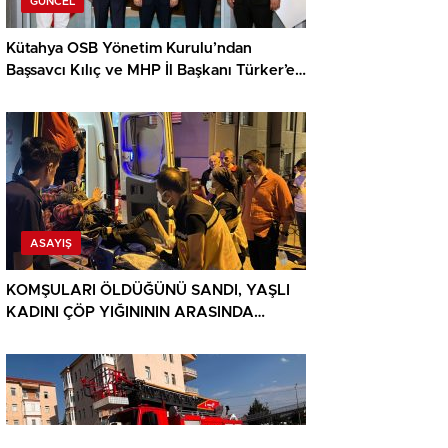
GÜNCEL
Kütahya OSB Yönetim Kurulu’ndan
Başsavcı Kılıç ve MHP İl Başkanı Türker’e
ziyaret
ASAYIŞ
KOMŞULARI ÖLDÜĞÜNÜ SANDI, YAŞLI
KADINI ÇÖP YIĞINININ ARASINDA
BULUNDU