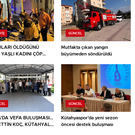
YIŞ
GÜNCEL
LARI ÖLDÜĞÜNÜ
Mutfakta çıkan yangın
 YAŞLI KADINI ÇÖP
büyümeden söndürüldü
ININ ARASINDA
NDU
CEL
GÜNCEL
’DA VEFA BULUŞMASI…
Kütahyaspor’da yeni sezon
TTİN KOÇ, KÜTAHYALI
öncesi destek buluşması
AİLELERİ VE GAZİLERİ