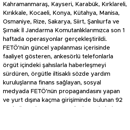
Kahramanmaraş, Kayseri, Karabük, Kırklareli,
Kırıkkale, Kocaeli, Konya, Kütahya, Manisa,
Osmaniye, Rize, Sakarya, Siirt, Şanlıurfa ve
Şırnak İl Jandarma Komutanlıklarımızca son 1
haftada operasyonlar gerçekleştirildi.
FETÖ’nün güncel yapılanması içerisinde
faaliyet gösteren, ankesörlü telefonlarla
örgüt içindeki şahıslarla haberleşmeyi
sürdüren, örgütle iltisaklı sözde yardım
kuruluşlarına finans sağlayan, sosyal
medyada FETÖ’nün propagandasını yapan
ve yurt dışına kaçma girişiminde bulunan 92
şüpheli Jandarmamız tarafından yakaladı.
59’u tutuklandı, 8’i hakkında adli kontrol
hükümleri uygulandı. Diğerlerinin işlemleri