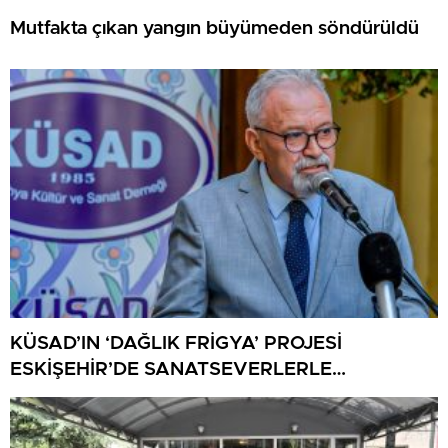
Mutfakta çıkan yangın büyümeden söndürüldü
KÜSAD’IN ‘DAĞLIK FRİGYA’ PROJESİ
ESKİŞEHİR’DE SANATSEVERLERLE
BULUŞUYOR