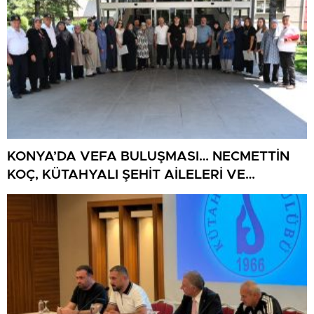
KONYA’DA VEFA BULUŞMASI… NECMETTİN
KOÇ, KÜTAHYALI ŞEHİT AİLELERİ VE
GAZİLERİ AĞIRLADI