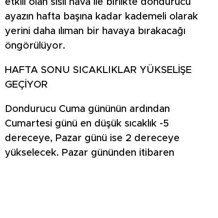
etkili olan sisli hava ile birlikte dondurucu
ayazın hafta başına kadar kademeli olarak
yerini daha ılıman bir havaya bırakacağı
öngörülüyor.
HAFTA SONU SICAKLIKLAR YÜKSELİŞE
GEÇİYOR
Dondurucu Cuma gününün ardından
Cumartesi günü en düşük sıcaklık -5
dereceye, Pazar günü ise 2 dereceye
yükselecek. Pazar gününden itibaren
termometrelerin çift haneli rakamları
görmesi beklenirken, hava sıcaklığının 10
dereceye kadar ulaşacağı tahmin ediliyor.
Pazartesi ve Salı günleri de parçalı bulutlu bir