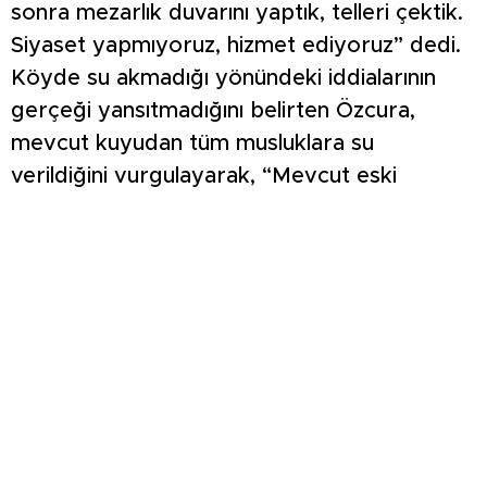
sonra mezarlık duvarını yaptık, telleri çektik.
Siyaset yapmıyoruz, hizmet ediyoruz” dedi.
Köyde su akmadığı yönündeki iddialarının
gerçeği yansıtmadığını belirten Özcura,
mevcut kuyudan tüm musluklara su
verildiğini vurgulayarak, “Mevcut eski
kuyusundan su akmayan musluğumuz yok.
Orada bir art niyet oldu. Muhtarın da dahil
olduğu bir art niyet yaşandı. Sayın Valimiz
başkanlığında gerekli soruşturma ve tahkikat
yapılıyor. Buna rağmen ilave sondaj yaptık
ve yeni su bulduk. Seydiköy’de hiçbir su
sıkıntısı söz konusu değil. Yapılan tamamen
siyasi bir şovdu” dedi.
Özcura, köyde ikamet etmeyen bazı kişilerin