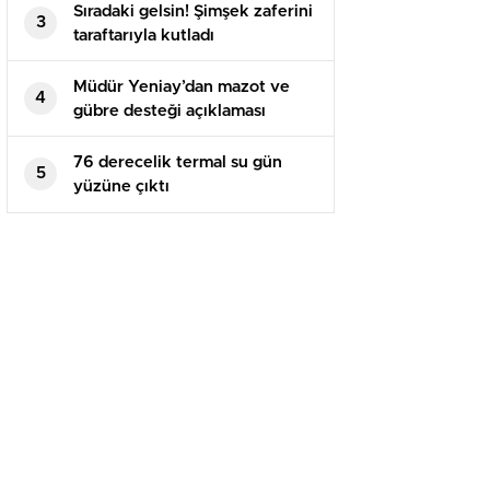
Sıradaki gelsin! Şimşek zaferini
3
taraftarıyla kutladı
Müdür Yeniay’dan mazot ve
4
gübre desteği açıklaması
76 derecelik termal su gün
5
yüzüne çıktı