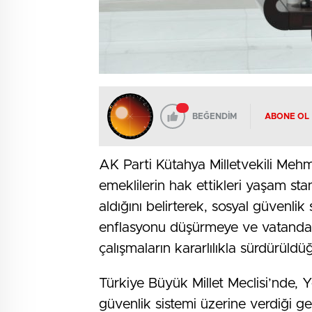
BEĞENDİM
ABONE OL
AK Parti Kütahya Milletvekili Me
emeklilerin hak ettikleri yaşam sta
aldığını belirterek, sosyal güvenlik 
enflasyonu düşürmeye ve vatandaş
çalışmaların kararlılıkla sürdürüldü
Türkiye Büyük Millet Meclisi’nde, Ye
güvenlik sistemi üzerine verdiği g