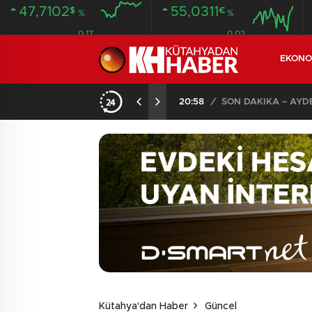
47,7102
55,0311
$
€
%
%
0.17
0.02
EKONO
ANDI
20:58
/
Kütahya'dan Haber
Güncel