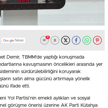
0
News
hmet Demir, TBMM’de yaptığı konuşmada
ndartlarına kavuşmasının öncelikleri arasında yer
sisteminin sürdürülebilirliğini koruyarak
ların satın alma gücünü artırmaya yönelik
ğünü ifade etti.
ni Yol Partisi’nin emekli aylıkları ve sosyal
enel görüşme önerisi üzerine AK Parti Kütahya