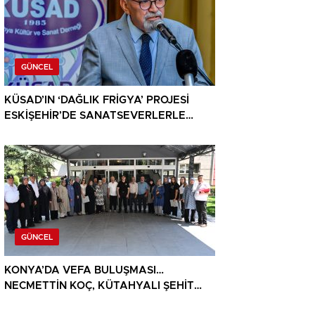
GÜNCEL
KÜSAD’IN ‘DAĞLIK FRİGYA’ PROJESİ
ESKİŞEHİR’DE SANATSEVERLERLE
BULUŞUYOR
GÜNCEL
KONYA’DA VEFA BULUŞMASI…
NECMETTİN KOÇ, KÜTAHYALI ŞEHİT
AİLELERİ VE GAZİLERİ AĞIRLADI