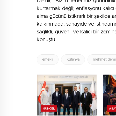
Demir, “Bizim hedefimiz günübirli
kurtarmak değil; enflasyonu kalıcı
alma gücünü istikrarlı bir şekilde 
kalkınmada, sanayide ve istihdamd
sağlıklı, güvenli ve kalıcı bir zem
konuştu.
emekli
Kütahya
mehmet demi
GÜNCEL
ASA