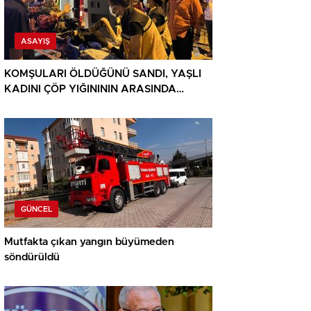
ASAYIŞ
KOMŞULARI ÖLDÜĞÜNÜ SANDI, YAŞLI
KADINI ÇÖP YIĞINININ ARASINDA
BULUNDU
GÜNCEL
Mutfakta çıkan yangın büyümeden
söndürüldü