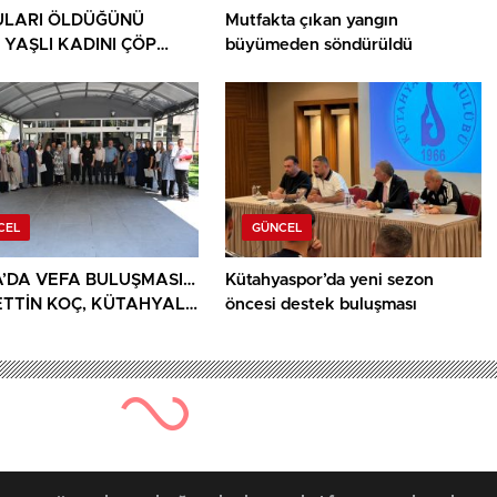
LARI ÖLDÜĞÜNÜ
Mutfakta çıkan yangın
 YAŞLI KADINI ÇÖP
büyümeden söndürüldü
ININ ARASINDA
NDU
CEL
GÜNCEL
’DA VEFA BULUŞMASI…
Kütahyaspor’da yeni sezon
TTİN KOÇ, KÜTAHYALI
öncesi destek buluşması
AİLELERİ VE GAZİLERİ
ADI