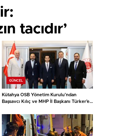
r:
n tacıdır’
GÜNCEL
Kütahya OSB Yönetim Kurulu’ndan
Başsavcı Kılıç ve MHP İl Başkanı Türker’e
ziyaret