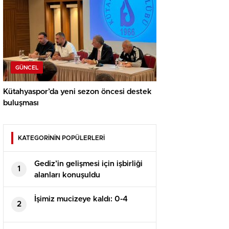
GÜNCEL
Kütahyaspor’da yeni sezon öncesi destek
buluşması
KATEGORİNİN POPÜLERLERİ
Gediz’in gelişmesi için işbirliği
1
alanları konuşuldu
İşimiz mucizeye kaldı: 0-4
2