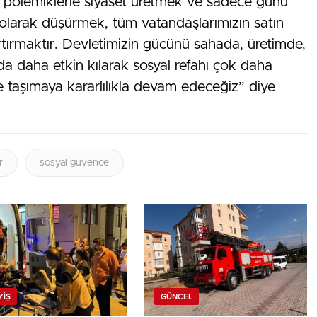
k polemiklerle siyaset üretmek ve sadece günü
 olarak düşürmek, tüm vatandaşlarımızın satın
artırmaktır. Devletimizin gücünü sahada, üretimde,
a daha etkin kılarak sosyal refahı çok daha
ine taşımaya kararlılıkla devam edeceğiz” diye
r
sosyal güvence
YIŞ
GÜNCEL