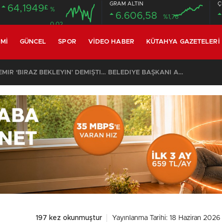
GRAM ALTIN
Ç
64,1949
£
%
6.606,58
%1,76
0.02
MI
GÜNCEL
SPOR
VIDEO HABER
KÜTAHYA GAZETELERI
SON DAKİKA – AYDEMİR ‘BİRAZ BEKLEYİN’ DEMİŞTİ… BELEDİYE BAŞKANI AK PARTİ’YE GEÇİYOR
197 kez okunmuştur
Yayınlanma Tarihi: 18 Haziran 2026