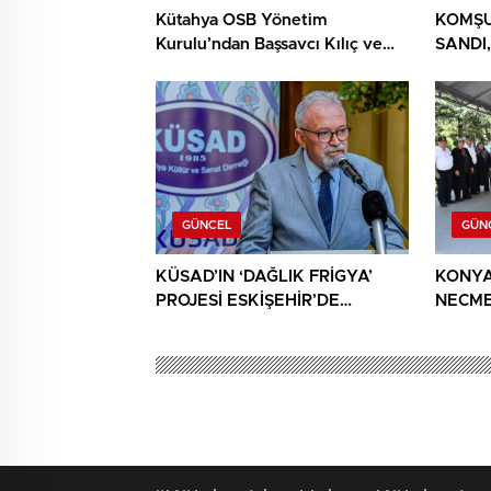
Kütahya OSB Yönetim
KOMŞU
Kurulu’ndan Başsavcı Kılıç ve
SANDI,
MHP İl Başkanı Türker’e ziyaret
YIĞIN
BULU
GÜNCEL
GÜN
KÜSAD’IN ‘DAĞLIK FRİGYA’
KONYA
PROJESİ ESKİŞEHİR’DE
NECME
SANATSEVERLERLE
ŞEHİT 
BULUŞUYOR
AĞIRL